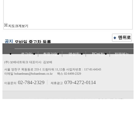
지도크게보기
맨위로
공지
모바일 중고차 등록
로그인
회원가입
앱설치
PC버전
전체메뉴
(주) 보배네트워크 대표이사: 김보배
서울 양천구 목동동로 233-1 드림타워 11,12층
사업자번호 : 117-81-64543
이메일 bobaedream@bobaedream.co.kr
팩스 02-6499-2329
02-784-2329
070-4272-0114
이용문의
제휴광고
고객센터
제휴/광고
제안/건의
이용약관
개인정보처리방침