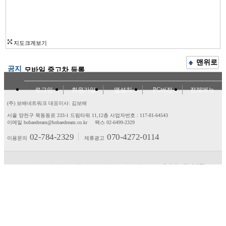
지도크게보기
맨위로
공지
모바일 중고차 등록
로그인
회원가입
앱설치
PC버전
전체메뉴
(주) 보배네트워크 대표이사: 김보배
서울 양천구 목동동로 233-1 드림타워 11,12층
사업자번호 : 117-81-64543
이메일 bobaedream@bobaedream.co.kr
팩스 02-6499-2329
02-784-2329
070-4272-0114
이용문의
제휴광고
고객센터
제휴/광고
제안/건의
이용약관
개인정보처리방침