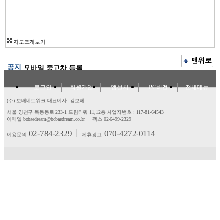
지도크게보기
맨위로
공지
모바일 중고차 등록
로그인
회원가입
앱설치
PC버전
전체메뉴
(주) 보배네트워크 대표이사: 김보배
서울 양천구 목동동로 233-1 드림타워 11,12층
사업자번호 : 117-81-64543
이메일 bobaedream@bobaedream.co.kr
팩스 02-6499-2329
02-784-2329
070-4272-0114
이용문의
제휴광고
고객센터
제휴/광고
제안/건의
이용약관
개인정보처리방침