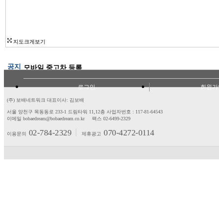
지도크게보기
공지
모바일 중고차 등록
로그인
회원가
(주) 보배네트워크 대표이사: 김보배
서울 양천구 목동동로 233-1 드림타워 11,12층
사업자번호 : 117-81-64543
이메일 bobaedream@bobaedream.co.kr
팩스 02-6499-2329
02-784-2329
070-4272-0114
이용문의
제휴광고