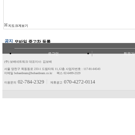
지도크게보기
공지
모바일 중고차 등록
로그인
회원가
(주) 보배네트워크 대표이사: 김보배
서울 양천구 목동동로 233-1 드림타워 11,12층
사업자번호 : 117-81-64543
이메일 bobaedream@bobaedream.co.kr
팩스 02-6499-2329
02-784-2329
070-4272-0114
이용문의
제휴광고