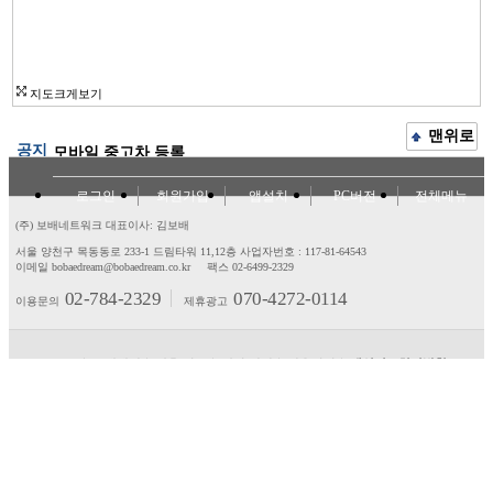
지도크게보기
맨위로
공지
모바일 중고차 등록
로그인
회원가입
앱설치
PC버전
전체메뉴
(주) 보배네트워크 대표이사: 김보배
서울 양천구 목동동로 233-1 드림타워 11,12층
사업자번호 : 117-81-64543
이메일 bobaedream@bobaedream.co.kr
팩스 02-6499-2329
02-784-2329
070-4272-0114
이용문의
제휴광고
고객센터
제휴/광고
제안/건의
이용약관
개인정보처리방침