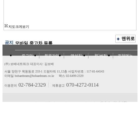
지도크게보기
맨위로
공지
모바일 중고차 등록
로그인
회원가입
앱설치
PC버전
전체메뉴
(주) 보배네트워크 대표이사: 김보배
서울 양천구 목동동로 233-1 드림타워 11,12층
사업자번호 : 117-81-64543
이메일 bobaedream@bobaedream.co.kr
팩스 02-6499-2329
02-784-2329
070-4272-0114
이용문의
제휴광고
고객센터
제휴/광고
제안/건의
이용약관
개인정보처리방침