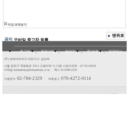
지도크게보기
맨위로
공지
모바일 중고차 등록
로그인
회원가입
앱설치
PC버전
전체메뉴
(주) 보배네트워크 대표이사: 김보배
서울 양천구 목동동로 233-1 드림타워 11,12층
사업자번호 : 117-81-64543
이메일 bobaedream@bobaedream.co.kr
팩스 02-6499-2329
02-784-2329
070-4272-0114
이용문의
제휴광고
고객센터
제휴/광고
제안/건의
이용약관
개인정보처리방침