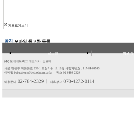
지도크게보기
공지
모바일 중고차 등록
로그인
회원가
(주) 보배네트워크 대표이사: 김보배
서울 양천구 목동동로 233-1 드림타워 11,12층
사업자번호 : 117-81-64543
이메일 bobaedream@bobaedream.co.kr
팩스 02-6499-2329
02-784-2329
070-4272-0114
이용문의
제휴광고