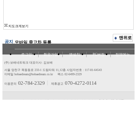
지도크게보기
맨위로
공지
모바일 중고차 등록
로그인
회원가입
앱설치
PC버전
전체메뉴
(주) 보배네트워크 대표이사: 김보배
서울 양천구 목동동로 233-1 드림타워 11,12층
사업자번호 : 117-81-64543
이메일 bobaedream@bobaedream.co.kr
팩스 02-6499-2329
02-784-2329
070-4272-0114
이용문의
제휴광고
고객센터
제휴/광고
제안/건의
이용약관
개인정보처리방침