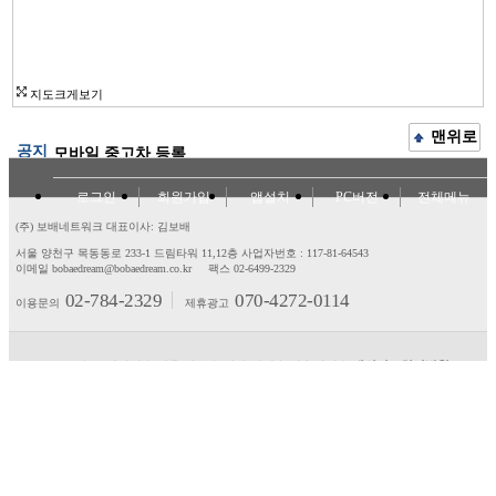
지도크게보기
맨위로
공지
모바일 중고차 등록
로그인
회원가입
앱설치
PC버전
전체메뉴
(주) 보배네트워크 대표이사: 김보배
서울 양천구 목동동로 233-1 드림타워 11,12층
사업자번호 : 117-81-64543
이메일 bobaedream@bobaedream.co.kr
팩스 02-6499-2329
02-784-2329
070-4272-0114
이용문의
제휴광고
고객센터
제휴/광고
제안/건의
이용약관
개인정보처리방침