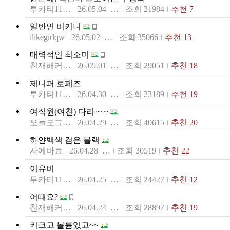
투카티1199S
26.05.04 08:29
조회 21984
추천 7
일반인 비키니
ilikegirlqw
26.05.02 13:01
조회 35066
추천 13
매력적인 최소미
천재해커하데스
26.05.01 10:54
조회 29051
추천 18
제니퍼 로페즈
투카티1199S
26.04.30 06:24
조회 23189
추천 19
여직원(여친) 다리~~~
오늘도그들처럼
26.04.29 13:38
조회 40615
추천 20
하얀백색 검은 블랙
사에바료
26.04.28 18:41
조회 30519
추천 22
이유비
투카티1199S
26.04.25 06:39
조회 24427
추천 12
어때요?
천재해커하데스
26.04.24 14:30
조회 28897
추천 19
키크고 볼륨있고~~