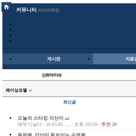
커뮤니티
사이버매장
게시판
자료
신유머/이슈
국산차
레이싱모델
자동차사진
최신글
트럭/버스
오늘의 스타킹 각선미
장착시공사진
메뚜기날다
26.05.05 10:07
조회 18129
추천 20
윤은혜, 각선미 돋보이는 수영복