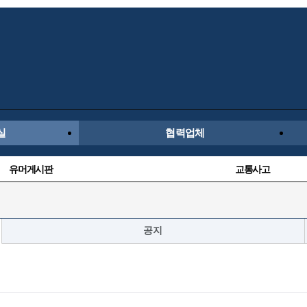
실
협력업체
유머게시판
교통사고
수입차
내차사진
후방주의방
자유사진
공지
항공/해운/철도
올드카/추억