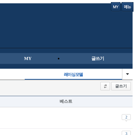
MY
글쓰기
레이싱모델
직찍/특종
글쓰기
군사/무기
베스트
오토바이
2
3