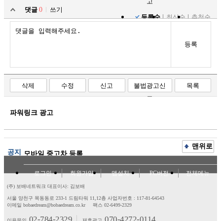
고
댓글
0
쓰기
등록순
최신순
추천순
등록
삭제
수정
신고
불법광고신
목록
고
파워링크 광고
맨위로
공지
모바일 중고차 등록
로그인
회원가입
앱설치
PC버전
전체메뉴
(주) 보배네트워크 대표이사: 김보배
서울 양천구 목동동로 233-1 드림타워 11,12층
사업자번호 : 117-81-64543
이메일 bobaedream@bobaedream.co.kr
팩스 02-6499-2329
02-784-2329
070-4272-0114
이용문의
제휴광고