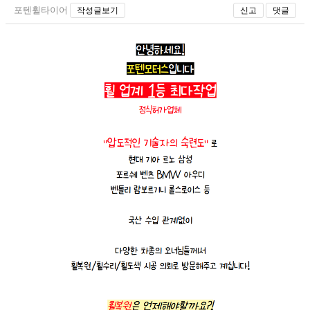
포텐휠타이어
작성글보기
신고
댓글