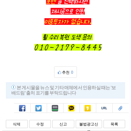
추천
0
본 게시물을 뉴스 및 기타 매체에서 인용하실 때는 '보
배드림' 출처 표기를 부탁드립니다
페북
트윗
밴드
카톡
카스
복사
스크랩
삭제
수정
신고
불법광고신
목록