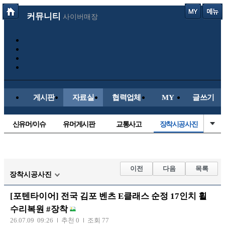
커뮤니티
사이버매장
게시판
자료실
협력업체
MY
글쓰기
신유머/이슈
유머게시판
교통사고
장착시공사진
국산차
수입차
내차사진
직찍/특종
자동차사진
후방주의방
레이싱모델
자유사진
이전
다음
목록
장착시공사진
군사/무기
트럭/버스
항공/해운/철도
올드카/추억
[포텐타이어] 전국 김포 벤츠 E클래스 순정 17인치 휠
오토바이
수리복원 #장착
26.07.09 09:26
추천 0
조회 77