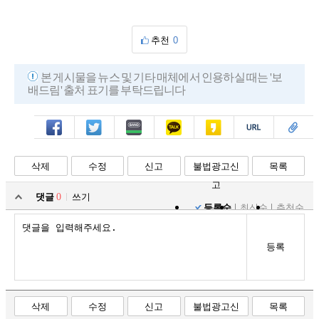
추천
0
본 게시물을 뉴스 및 기타 매체에서 인용하실 때는 '보
배드림' 출처 표기를 부탁드립니다
페북
트윗
밴드
카톡
카스
복사
스크랩
삭제
수정
신고
불법광고신
목록
고
댓글
0
쓰기
등록순
최신순
추천순
등록
삭제
수정
신고
불법광고신
목록