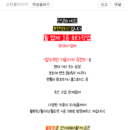
포텐휠타이어
작성글보기
신고
댓글