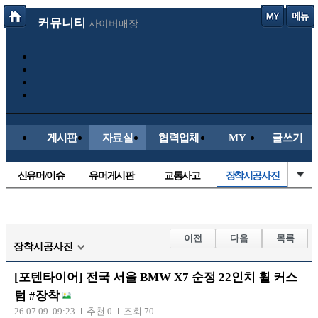
커뮤니티
사이버매장
게시판
자료실
협력업체
MY
글쓰기
신유머/이슈
유머게시판
교통사고
장착시공사진
국산차
수입차
내차사진
직찍/특종
자동차사진
후방주의방
레이싱모델
자유사진
이전
다음
목록
장착시공사진
군사/무기
트럭/버스
항공/해운/철도
올드카/추억
[포텐타이어] 전국 서울 BMW X7 순정 22인치 휠 커스
오토바이
텀 #장착
26.07.09 09:23
추천 0
조회 70