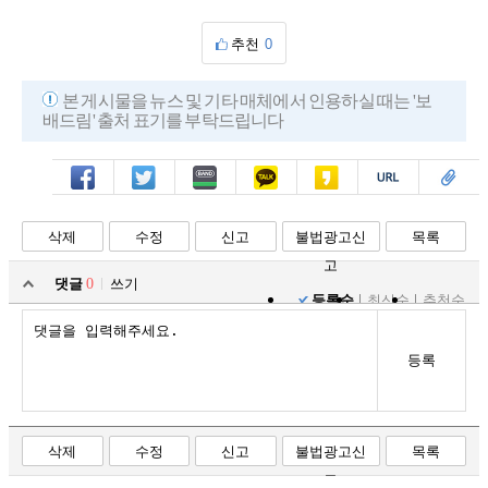
추천
0
본 게시물을 뉴스 및 기타 매체에서 인용하실 때는 '보
배드림' 출처 표기를 부탁드립니다
페북
트윗
밴드
카톡
카스
복사
스크랩
삭제
수정
신고
불법광고신
목록
고
댓글
0
쓰기
등록순
최신순
추천순
등록
삭제
수정
신고
불법광고신
목록
고