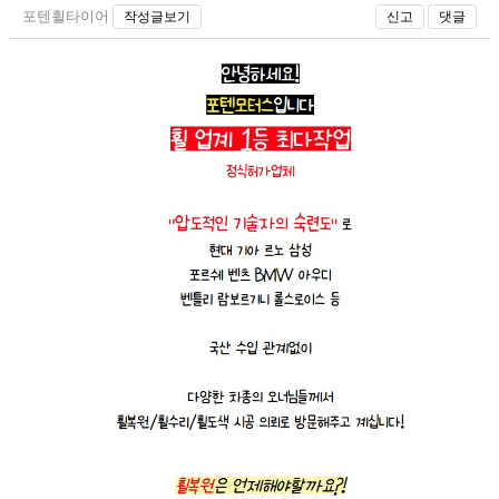
포텐휠타이어
작성글보기
신고
댓글