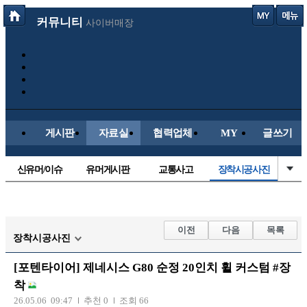
커뮤니티
사이버매장
게시판
자료실
협력업체
MY
글쓰기
신유머/이슈
유머게시판
교통사고
장착시공사진
국산차
수입차
내차사진
직찍/특종
자동차사진
후방주의방
레이싱모델
자유사진
이전
다음
목록
장착시공사진
군사/무기
트럭/버스
항공/해운/철도
올드카/추억
[포텐타이어] 제네시스 G80 순정 20인치 휠 커스텀 #장
오토바이
착
26.05.06 09:47
추천 0
조회 66