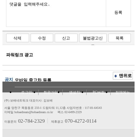
등록
삭제
수정
신고
불법광고신
목록
고
파워링크 광고
맨위로
공지
모바일 중고차 등록
로그인
회원가입
앱설치
PC버전
전체메뉴
(주) 보배네트워크 대표이사: 김보배
서울 양천구 목동동로 233-1 드림타워 11,12층
사업자번호 : 117-81-64543
이메일 bobaedream@bobaedream.co.kr
팩스 02-6499-2329
02-784-2329
070-4272-0114
이용문의
제휴광고