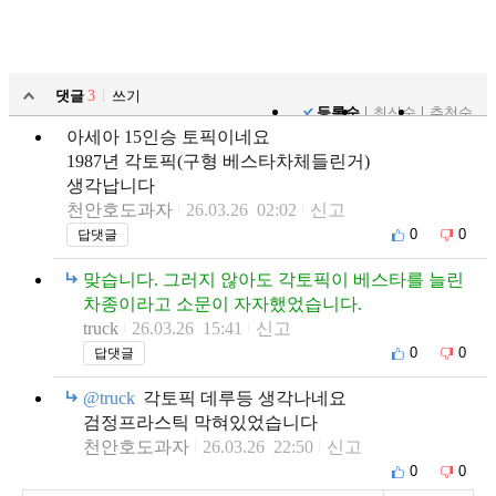
댓글
3
쓰기
등록순
최신순
추천순
아세아 15인승 토픽이네요
1987년 각토픽(구형 베스타차체들린거)
생각납니다
천안호도과자
26.03.26 02:02
신고
0
0
답댓글
맞습니다. 그러지 않아도 각토픽이 베스타를 늘린
차종이라고 소문이 자자했었습니다.
truck
26.03.26 15:41
신고
0
0
답댓글
@truck
각토픽 데루등 생각나네요
검정프라스틱 막혀있었습니다
천안호도과자
26.03.26 22:50
신고
0
0