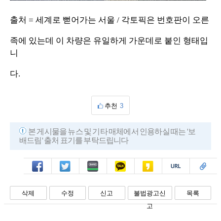
출처 = 세계로 뻗어가는 서울 / 각토픽은 번호판이 오른
족에 있는데 이 차량은 유일하게 가운데로 붙인 형태입
니
다.
추천
3
본 게시물을 뉴스 및 기타 매체에서 인용하실 때는 '보
배드림' 출처 표기를 부탁드립니다
페북
트윗
밴드
카톡
카스
복사
스크랩
삭제
수정
신고
불법광고신
목록
고