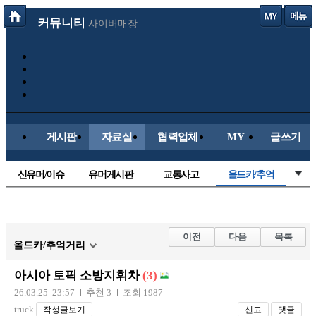
커뮤니티
사이버매장
게시판
자료실
협력업체
MY
글쓰기
신유머/이슈
유머게시판
교통사고
올드카/추억
국산차
수입차
내차사진
직찍/특종
자동차사진
후방주의방
레이싱모델
자유사진
이전
다음
목록
올드카/추억거리
군사/무기
트럭/버스
항공/해운/철도
오토바이
아시아 토픽 소방지휘차
(3)
장착시공사진
26.03.25 23:57
추천 3
조회 1987
truck
작성글보기
신고
댓글