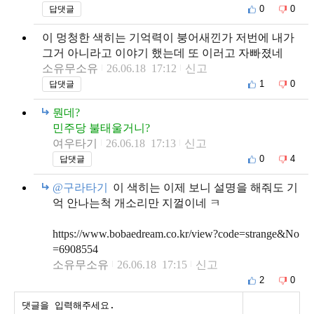
0
0
답댓글
이 멍청한 색히는 기억력이 붕어새낀가 저번에 내가
그거 아니라고 이야기 했는데 또 이러고 자빠졌네
소유무소유
26.06.18 17:12
신고
1
0
답댓글
뭔데?
민주당 불태울거니?
여우타기
26.06.18 17:13
신고
0
4
답댓글
@구라타기
이 색히는 이제 보니 설명을 해줘도 기
억 안나는척 개소리만 지껄이네 ㅋ
https://www.bobaedream.co.kr/view?code=strange&No
=6908554
소유무소유
26.06.18 17:15
신고
2
0