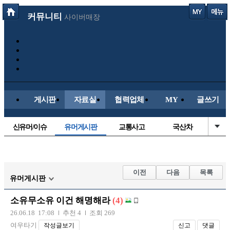
커뮤니티
사이버매장
게시판
자료실
협력업체
MY
글쓰기
신유머/이슈
유머게시판
교통사고
국산차
수입차
내차사진
직찍/특종
자동차사진
후방주의방
레이싱모델
자유사진
군사/무기
이전
다음
목록
유머게시판
트럭/버스
항공/해운/철도
올드카/추억
오토바이
소유무소유 이건 해명해라
(4)
장착시공사진
26.06.18 17:08
추천 4
조회 269
여우타기
작성글보기
신고
댓글