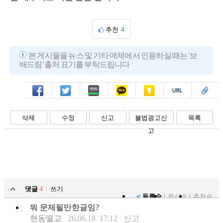
추천
4
본 게시물을 뉴스 및 기타 매체에서 인용하실 때는 '보
배드림' 출처 표기를 부탁드립니다
페북
트윗
밴드
카톡
카스
복사
스크랩
삭제
수정
신고
불법광고신
목록
고
댓글
4
쓰기
등록순
최신순
추천순
뭐 문제될만한글임?
현동떨교
26.06.18 17:12
신고