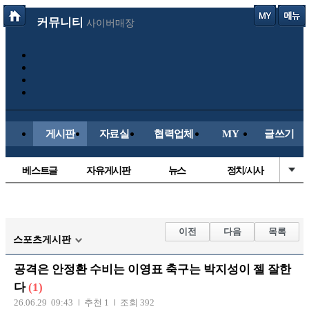
커뮤니티
사이버매장
게시판
자료실
협력업체
MY
글쓰기
베스트글
자유게시판
뉴스
정치/시사
시배목
유명인의차
보배드림이야기
성인게시판
국내야구
해외야구
해외축구
국내축구
이전
다음
목록
스포츠게시판
공격은 안정환 수비는 이영표 축구는 박지성이 젤 잘한
다
(1)
26.06.29 09:43
추천 1
조회 392