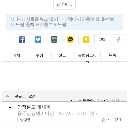
추천
1
본 게시물을 뉴스 및 기타 매체에서 인용하실 때는 '보
배드림' 출처 표기를 부탁드립니다
페북
트윗
밴드
카톡
카스
복사
스크랩
삭제
수정
신고
불법광고신
목록
고
댓글
1
쓰기
등록순
최신순
추천순
안정환도 개새끼
용두산강냉이머신
26.07.02 17:33
신고
0
1
답댓글