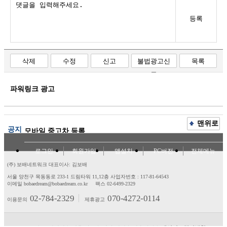
등록
삭제
수정
신고
불법광고신
목록
고
파워링크 광고
맨위로
공지
모바일 중고차 등록
로그인
회원가입
앱설치
PC버전
전체메뉴
(주) 보배네트워크 대표이사: 김보배
서울 양천구 목동동로 233-1 드림타워 11,12층
사업자번호 : 117-81-64543
이메일 bobaedream@bobaedream.co.kr
팩스 02-6499-2329
02-784-2329
070-4272-0114
이용문의
제휴광고