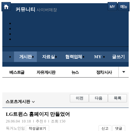
커뮤니티
사이버매장
게시판
자료실
협력업체
MY
글쓰기
베스트글
자유게시판
뉴스
정치/시사
시배목
유명인의차
보배드림이야기
성인게시판
국내야구
해외야구
해외축구
국내축구
이전
다음
목록
스포츠게시판
LG트윈스 홈페이지 만들었어
26.06.04 10:18
추천 0
조회 150
독거노인임
작성글보기
신고
댓글