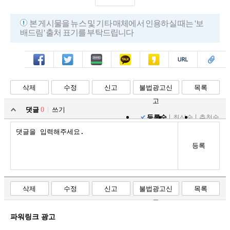
본 게시물을 뉴스 및 기타 매체에서 인용하실 때는 '보
배드림' 출처 표기를 부탁드립니다
페북
트윗
밴드
카톡
카스
복사
스크랩
삭제
수정
신고
불법광고신
목록
고
댓글
0
쓰기
등록순
최신순
추천순
등록
삭제
수정
신고
불법광고신
목록
고
파워링크 광고