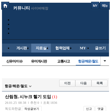
커뮤니티
사이버매장
게시판
자료실
협력업체
MY
글쓰기
신유머/이슈
유머게시판
교통사고
항공/해운/철도
국산차
수입차
내차사진
직찍/특종
자동차사진
후방주의방
레이싱모델
자유사진
이전
다음
목록
항공/해운/철도
군사/무기
트럭/버스
올드카/추억
오토바이
산림청, 시누크 헬기 도입
(1)
장착시공사진
26.01.25 08:38
추천 0
조회 1836
독도와한글
작성글보기
신고
댓글