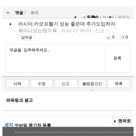
댓글
1
쓰기
등록순
최신순
추천순
러시아 카모프헬기 성능 좋은데 추가도입하지
볶아나오는탕수육
26.02.12 00:03
신고
0
0
답댓글
등록
삭제
수정
신고
불법광고신
목록
고
파워링크 광고
맨위로
공지
모바일 중고차 등록