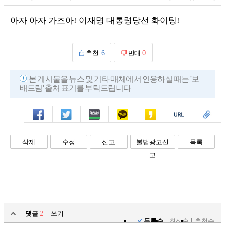
아자 아자 가즈아! 이재명 대통령당선 화이팅!
추천
6
반대
0
본 게시물을 뉴스 및 기타 매체에서 인용하실 때는 '보
배드림' 출처 표기를 부탁드립니다
페북
트윗
밴드
카톡
카스
복사
스크랩
삭제
수정
신고
불법광고신
목록
고
댓글
2
쓰기
등록순
최신순
추천순