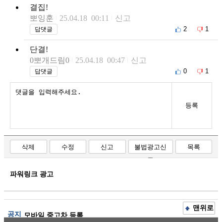
결집!
뽀잉훈
25.04.18 00:11
신고
2
1
답댓글
단결!
0뽀개드림0
25.04.18 00:47
신고
0
1
답댓글
등록
삭제
수정
신고
불법광고신
목록
고
파워링크 광고
맨위로
공지
모바일 중고차 등록