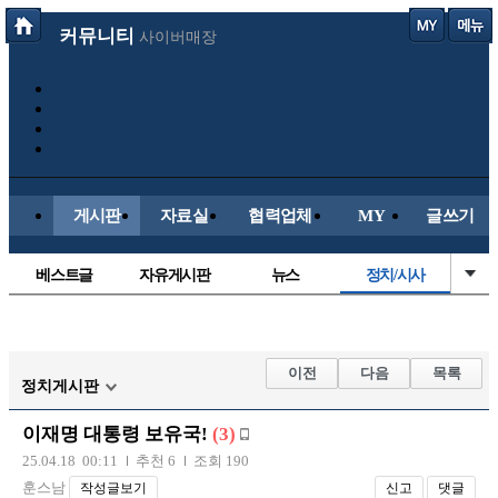
커뮤니티
사이버매장
게시판
자료실
협력업체
MY
글쓰기
베스트글
자유게시판
뉴스
정치/시사
시배목
유명인의차
보배드림이야기
성인게시판
국내야구
해외야구
해외축구
국내축구
이전
다음
목록
정치게시판
이재명 대통령 보유국!
(3)
25.04.18 00:11
추천 6
조회 190
훈스남
작성글보기
신고
댓글