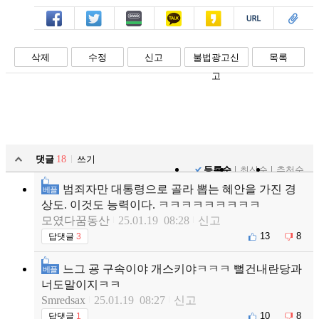
페북
트윗
밴드
카톡
카스
복사
스크랩
삭제
수정
신고
불법광고신
목록
고
댓글
18
쓰기
등록순
최신순
추천순
범죄자만 대통령으로 골라 뽑는 혜안을 가진 경
베플
상도. 이것도 능력이다. ㅋㅋㅋㅋㅋㅋㅋㅋㅋ
모였다꿈동산
25.01.19 08:28
신고
13
8
답댓글
3
느그 굥 구속이야 개스키야ㅋㅋㅋ 뻘건내란당과
베플
너도말이지ㅋㅋ
Smredsax
25.01.19 08:27
신고
10
8
답댓글
1