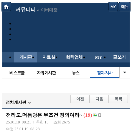
커뮤니티
사이버매장
게시판
자료실
협력업체
MY
글쓰기
베스트글
자유게시판
뉴스
정치/시사
시배목
유명인의차
보배드림이야기
성인게시판
국내야구
해외야구
해외축구
국내축구
이전
다음
목록
정치게시판
전라도,더듬당은 무조건 정의여라~
(19)
25.01.19 08:21
추천 15
조회 2675
수정 25.01.19 08:28