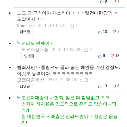
9
7
느그 굥 구속이야 개스키야ㅋㅋㅋ 뻘건내란당과 너
도말이지ㅋㅋ
Smredsax
25.01.19 08:27
신고
10
8
답댓글
전라도 만쉐이~!
도요다김대중
25.01.19 08:28
신고
9
13
답댓글
범죄자만 대통령으로 골라 뽑는 혜안을 가진 경상도.
이것도 능력이다. ㅋㅋㅋㅋㅋㅋㅋㅋㅋ
모였다꿈동산
25.01.19 08:28
신고
13
8
답댓글
도요다대중이 사형죄, 찢은 더 할말없고 ㅋㅋ
범죄자 지지율은 압도적으로 전라도 압승아니당
가?!!
현 대한민국 귀족층은 전라도인이니 할말은 읎당
께!!