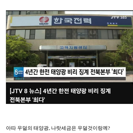
아따 우덜의 태양광, 나랏세금은 우덜것이랑께?