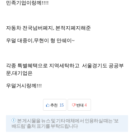
민족기업이랑께!!!!
자동차 전국넘버폐지, 본적지폐지해준
우덜 대중이,무현이 형 만쉐이~
각종 특별혜택으로 지역세탁하고 서울경기도 공공부
문,대기업은
우덜거시랑께!!!
추천
15
반대
4
본 게시물을 뉴스 및 기타 매체에서 인용하실 때는 '보
배드림' 출처 표기를 부탁드립니다