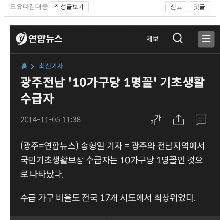
도요다김대중
작성글보기
신고
댓글