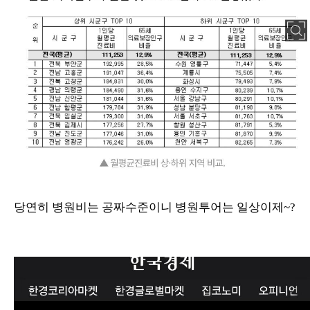
당연히 병원비는 공짜수준이니 병원투어는 일상이제~?