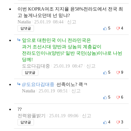
이번 KOPRA여조 지지율 윤58%전라도에서 전국 최
고 높게나오던데 넌 믿냐?
Natalia
25.01.19 08:44
신고
5
4
답댓글
앞으로 대한민국 이니 전라민국은
과거 조선시대 양반과 상놈의 계층같이
전라도인이냐(양반)? 일반 국민(상놈)이냐로 나뉜
당께!
도요다김대중
25.01.19 08:47
신고
5
9
답댓글
@도요다김대중
선족이노? 큭ㅋ
Natalia
25.01.19 08:51
신고
5
6
??
전력왕풀밝기
25.01.19 09:06
신고
4
3
답댓글