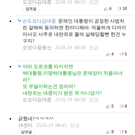
도요다김대중
25.01.19 08:33
신고
6
10
답댓글
@도요다김대중
문재인 대통령이 공정한 사법처
린 잘해찌 동의하면 한마디해바. 억울하게 다까끼
마사오 사주로 내란죄로 몰려 살해당할뻔 한건 누
구지?
모였다꿈동산
25.01.19 08:58
신고
4
5
아따 요로코롬 따지자면
박대통령,이명박대통령님은 문재앙이 작품아녀
라?
또 우덜이하는건 정의여?
내란죄는 대중이가 받은 죄 아니당가?
도요다김대중
25.01.19 09:58
신고
5
8
긁혔네?ㅋㅋㅋ^^
18센티
25.01.19 08:43
신고
8
6
답댓글