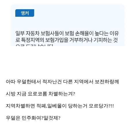
아따 우덜한테서 적자난건 다른 지역에서 보전하랑께
시방 지금 요로코롬 차별하는겨?
지역차별하면 적폐,일베몰이 당하는거 모르당가?!!
우덜은 민주화여?알것제?