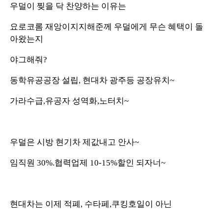
우덜이 찢을 닥 찬양하는 이유는
요로코롬 재앙이지지해준께 우덜에게 무슨 혜택이 돌
아왔는지
야그해줘?
동학유공공장 설립, 현대차 광주등 공장유치~
가라수급,유공자 성역화,노터치~
우덜은 시방 현기차 제값내고 안사~
임직원 30%.협력업제 10-15%할인 되자너~
현대차는 이제 적폐, 수타페,쿠킹호일이 아닌