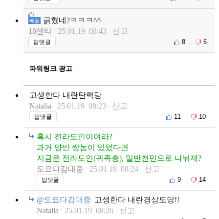
긁혔네?ㅋㅋㅋ^^
베플
18센티
25.01.19 08:43
신고
8
6
답댓글
파워링크 광고
고생한다 내란탄핵당
Natalia
25.01.19 08:23
신고
11
10
답댓글
혹시 전라도인이여라?
과거 양반 쌍놈이 있었다면
지금은 전라도인(귀족층), 일반천민으로 나뉘제?
도요다김대중
25.01.19 08:24
신고
9
14
답댓글
@도요다김대중
고생한다 내란경상도당!!
Natalia
25.01.19 08:26
신고