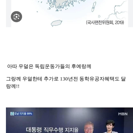
아따 우덜은 독립운동가들의 후예랑께
그랑께 우덜한테 추가로 130년전 동학유공자혜택도 달
랑께!!