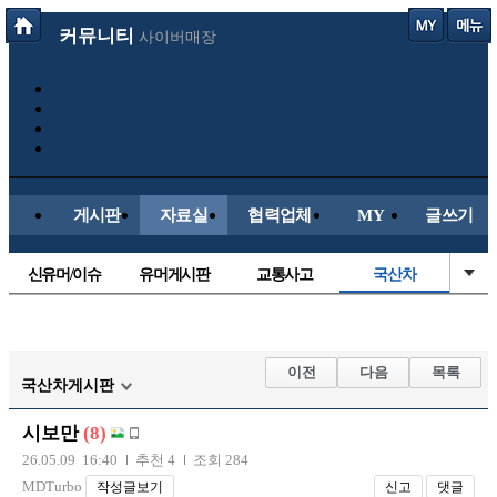
커뮤니티
사이버매장
게시판
자료실
협력업체
MY
글쓰기
신유머/이슈
유머게시판
교통사고
국산차
수입차
내차사진
직찍/특종
자동차사진
후방주의방
레이싱모델
자유사진
군사/무기
이전
다음
목록
국산차게시판
트럭/버스
항공/해운/철도
올드카/추억
오토바이
시보만
(8)
장착시공사진
26.05.09 16:40
추천 4
조회 284
MDTurbo
작성글보기
신고
댓글