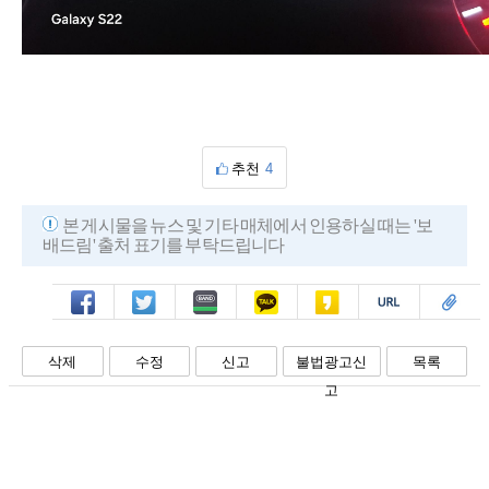
추천
4
본 게시물을 뉴스 및 기타 매체에서 인용하실 때는 '보
배드림' 출처 표기를 부탁드립니다
페북
트윗
밴드
카톡
카스
복사
스크랩
삭제
수정
신고
불법광고신
목록
고