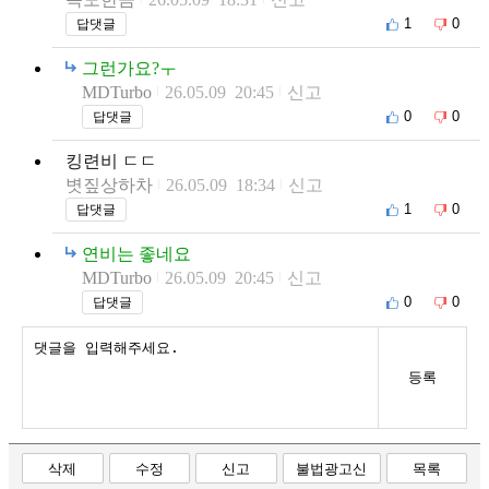
1
0
답댓글
그런가요?ㅜ
MDTurbo
26.05.09 20:45
신고
0
0
답댓글
킹련비 ㄷㄷ
볏짚상하차
26.05.09 18:34
신고
1
0
답댓글
연비는 좋네요
MDTurbo
26.05.09 20:45
신고
0
0
답댓글
등록
삭제
수정
신고
불법광고신
목록