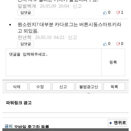
일벌백계
26.05.09 20:04
신고
0
1
답댓글
뭔소린지? 대부분 카다로그는 버튼시동스마트키라
고 되있음.
천년학
26.05.10 04:22
신고
0
0
답댓글
등록
삭제
수정
신고
불법광고신
목록
고
파워링크 광고
맨위로
공지
모바일 중고차 등록