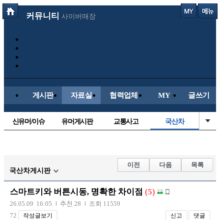
커뮤니티
사이버매장
게시판
자료실
협력업체
MY
글쓰기
신유머/이슈
유머게시판
교통사고
국산차
수입차
내차사진
직찍/특종
자동차사진
후방주의방
레이싱모델
자유사진
군사/무기
이전
다음
목록
국산차게시판
트럭/버스
항공/해운/철도
올드카/추억
오토바이
스마트키와 버튼시동, 명확한 차이점
(5)
장착시공사진
26.05.09 16:05
추천 28
조회 11559
72
작성글보기
신고
댓글