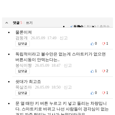
댓글
5
쓰기
등록순
최신순
추천순
물론이져
검둥개
26.05.09 17:49
신고
0
1
답댓글
독립적이라고 볼수만은 없는게 스마트키가 없으면
버튼시동이 안먹는다는..
봉식이짱
26.05.09 18:47
신고
1
2
답댓글
쇳대가 최고죠
목살조아
26.05.09 18:50
신고
0
1
답댓글
문 열 때만 키 버튼 누르고 키 넣고 돌리는 차량입니
다. 스마트키로 바뀌고 나선 사람들이 경각심이 없는
건지 자주 털리는 기사가 늘었더라구요.