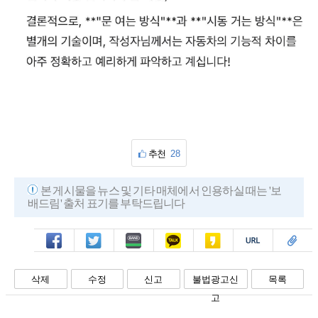
추천
28
본 게시물을 뉴스 및 기타 매체에서 인용하실 때는 '보
배드림' 출처 표기를 부탁드립니다
페북
트윗
밴드
카톡
카스
복사
스크랩
삭제
수정
신고
불법광고신
목록
고