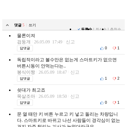
댓글
5
쓰기
등록순
최신순
추천순
물론이져
검둥개
26.05.09 17:49
신고
0
1
답댓글
독립적이라고 볼수만은 없는게 스마트키가 없으면
버튼시동이 안먹는다는..
봉식이짱
26.05.09 18:47
신고
1
2
답댓글
쇳대가 최고죠
목살조아
26.05.09 18:50
신고
0
1
답댓글
문 열 때만 키 버튼 누르고 키 넣고 돌리는 차량입니
다. 스마트키로 바뀌고 나선 사람들이 경각심이 없는
건지 자주 털리는 기사가 늘었더라구요.