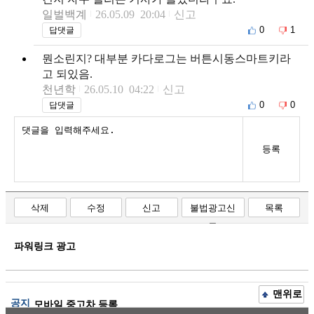
일벌백계
26.05.09 20:04
신고
0
1
답댓글
뭔소린지? 대부분 카다로그는 버튼시동스마트키라
고 되있음.
천년학
26.05.10 04:22
신고
0
0
답댓글
등록
삭제
수정
신고
불법광고신
목록
고
파워링크 광고
맨위로
공지
모바일 중고차 등록