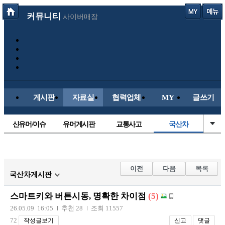
커뮤니티
사이버매장
게시판
자료실
협력업체
MY
글쓰기
신유머/이슈
유머게시판
교통사고
국산차
수입차
내차사진
직찍/특종
자동차사진
후방주의방
레이싱모델
자유사진
군사/무기
이전
다음
목록
국산차게시판
트럭/버스
항공/해운/철도
올드카/추억
오토바이
스마트키와 버튼시동, 명확한 차이점
(5)
장착시공사진
26.05.09 16:05
추천 28
조회 11557
72
작성글보기
신고
댓글