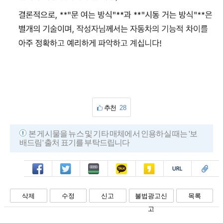
추천
28
본 게시물을 뉴스 및 기타 매체에서 인용하실 때는 '보
배드림' 출처 표기를 부탁드립니다
페북
트윗
밴드
카톡
카스
복사
스크랩
삭제
수정
신고
불법광고신
목록
고