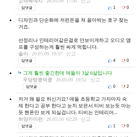
꼬냑헤네시
26.05.09 17:50
신고
1
0
답댓글
디자인과 단순화에 저런돈을 쳐 꼴아박는 호구 찾는
거죠.
선정리나 인테리어같은걸로 안보이게하고 오디오 앰
프를 구성하는게 훨씬 싸게 먹힙니다.
술이
26.05.09 19:37
신고
4
0
답댓글
그게 훨씬 좋긴한데 애들이 3살 6살입니다
우당탕쿵덕쿵
26.05.09 19:52
신고
0
2
답댓글
저거 왜 필요 하신가요? 애들 초등학교 가자마자 숙
제 한다고 공부 한다고 눈치 보믄서 티비 보는듯 마는
듯 핸폰만 보게 되실겁니다. 티비는 인테리어...
하양카이런
26.05.10 02:29
신고
1
0
답댓글