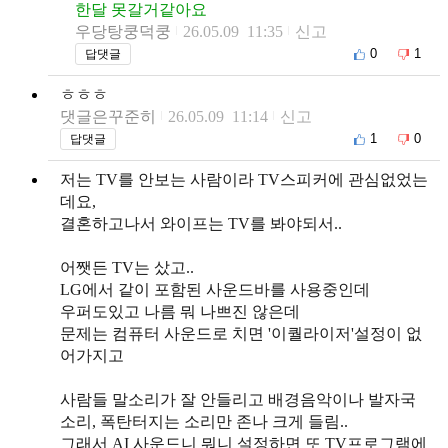
한달 못갈거같아요
우당탕쿵덕쿵
26.05.09 11:35
신고
0
1
답댓글
ㅎㅎㅎ
댓글은꾸준히
26.05.09 11:14
신고
1
0
답댓글
저는 TV를 안보는 사람이라 TV스피커에 관심없었는
데요,
결혼하고나서 와이프는 TV를 봐야되서..
어쨋든 TV는 샀고..
LG에서 같이 포함된 사운드바를 사용중인데
우퍼도있고 나름 뭐 나쁘진 않은데
문제는 컴퓨터 사운드로 치면 '이퀄라이저'설정이 없
어가지고
사람들 말소리가 잘 안들리고 배경음악이나 발자국
소리, 폭탄터지는 소리만 존나 크게 들림..
그래서 AI 사운드니 뭐니 설정하면 또 TV프로그램에