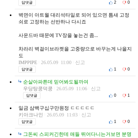
2
0
답댓글
벽면이 아트월 대리석타일로 되어 있으면 틈새 고정
쇠로 고정하는 선반하나 다시죠
사운드바 때문에 TV장을 놓는건 좀...
차라리 벽걸이브라켓을 고중량으로 바꾸는게 나을지
도
IMPPIPE
26.05.09 11:00
신고
1
0
답댓글
순살아파튼데 믿어봐도될까여
우당탕쿵덕쿵
26.05.09 11:06
신고
0
1
답댓글
일금 삼백구십구만원정 ㄷㄷㄷㄷㄷ
키아크나인
26.05.09 11:03
신고
1
0
답댓글
그돈씨 스피커긴한데 애들 뛰어다니는거보면 분명