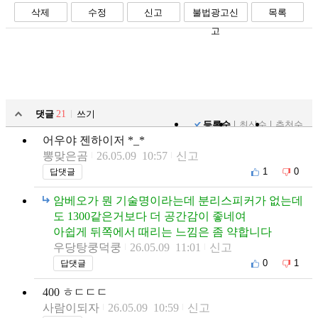
삭제
수정
신고
불법광고신
목록
고
댓글
21
쓰기
등록순
최신순
추천순
어우야 젠하이저 *_*
뽕맞은곰
26.05.09 10:57
신고
1
0
답댓글
암베오가 뭔 기술명이라는데 분리스피커가 없는데
도 1300같은거보다 더 공간감이 좋네여
아쉽게 뒤쪽에서 때리는 느낌은 좀 약합니다
우당탕쿵덕쿵
26.05.09 11:01
신고
0
1
답댓글
400 ㅎㄷㄷㄷ
사람이되자
26.05.09 10:59
신고