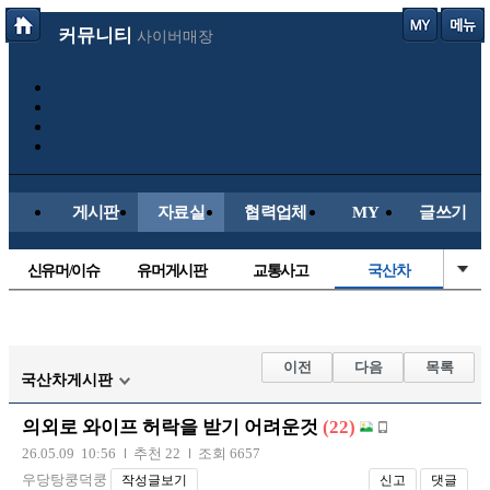
커뮤니티
사이버매장
게시판
자료실
협력업체
MY
글쓰기
신유머/이슈
유머게시판
교통사고
국산차
수입차
내차사진
직찍/특종
자동차사진
후방주의방
레이싱모델
자유사진
군사/무기
이전
다음
목록
국산차게시판
트럭/버스
항공/해운/철도
올드카/추억
오토바이
의외로 와이프 허락을 받기 어려운것
(22)
장착시공사진
26.05.09 10:56
추천 22
조회 6657
우당탕쿵덕쿵
작성글보기
신고
댓글