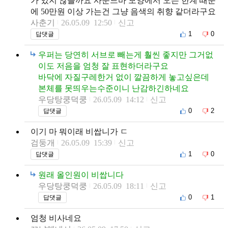
가 있지 않을까요 사운드바 모양에서 오는 한계 때문
에 50만원 이상 가는건 그냥 음색의 취향 같더라구요
사춘기
26.05.09 12:50
신고
1
0
답댓글
우퍼는 당연히 서브로 빼는게 훨씬 좋지만 그거없
이도 저음을 엄청 잘 표현하더라구요
바닥에 자질구레한거 없이 깔끔하게 놓고싶은데
본체를 못띄우는수준이니 난감하긴하네요
우당탕쿵덕쿵
26.05.09 14:12
신고
0
2
답댓글
이기 마 뭐이래 비쌉니가 ㄷ
검둥개
26.05.09 15:39
신고
1
0
답댓글
원래 올인원이 비쌉니다
우당탕쿵덕쿵
26.05.09 18:11
신고
0
1
답댓글
엄청 비사네요