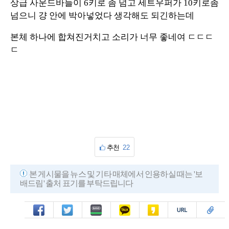
상급 사운드바들이 6키로 좀 넘고 세트우퍼가 10키로좀
넘으니 걍 안에 박아넣었다 생각해도 되긴하는데
본체 하나에 합쳐진거치고 소리가 너무 좋네여 ㄷㄷㄷ
ㄷ
추천
22
본 게시물을 뉴스 및 기타 매체에서 인용하실 때는 '보
배드림' 출처 표기를 부탁드립니다
페북
트윗
밴드
카톡
카스
복사
스크랩