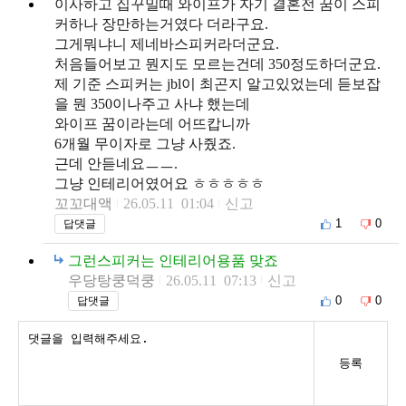
이사하고 집꾸밀때 와이프가 자기 결혼전 꿈이 스피
커하나 장만하는거였다 더라구요.
그게뭐냐니 제네바스피커라더군요.
처음들어보고 뭔지도 모르는건데 350정도하더군요.
제 기준 스피커는 jbl이 최곤지 알고있었는데 듣보잡
을 뭔 350이나주고 사냐 했는데
와이프 꿈이라는데 어뜨캅니까
6개월 무이자로 그냥 사줬죠.
근데 안듣네요ㅡㅡ.
그냥 인테리어였어요 ㅎㅎㅎㅎㅎ
꼬꼬대액
26.05.11 01:04
신고
1
0
답댓글
그런스피커는 인테리어용품 맞죠
우당탕쿵덕쿵
26.05.11 07:13
신고
0
0
답댓글
등록