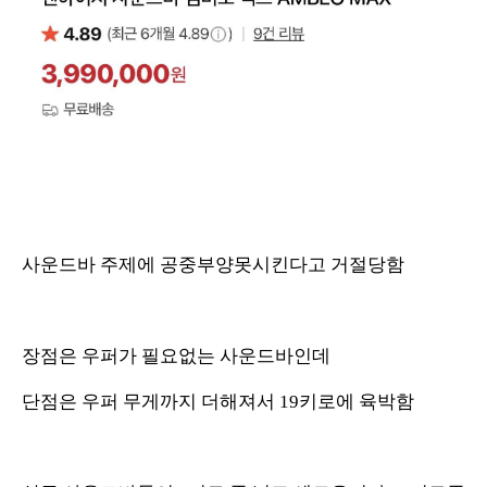
사운드바 주제에 공중부양못시킨다고 거절당함
장점은 우퍼가 필요없는 사운드바인데
단점은 우퍼 무게까지 더해져서 19키로에 육박함