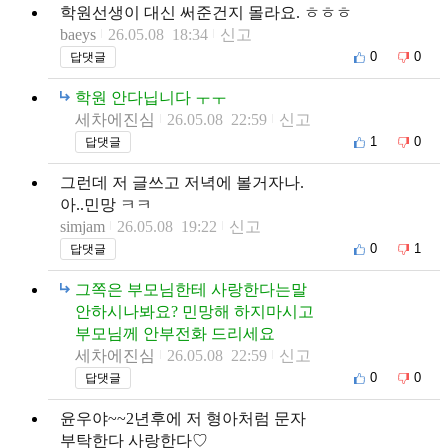
학원선생이 대신 써준건지 몰라요. ㅎㅎㅎ
baeys
26.05.08 18:34
신고
0
0
답댓글
학원 안다닙니다 ㅜㅜ
세차에진심
26.05.08 22:59
신고
1
0
답댓글
그런데 저 글쓰고 저녁에 볼거자나.
아..민망 ㅋㅋ
simjam
26.05.08 19:22
신고
0
1
답댓글
그쪽은 부모님한테 사랑한다는말
안하시나봐요? 민망해 하지마시고
부모님께 안부전화 드리세요
세차에진심
26.05.08 22:59
신고
0
0
답댓글
윤우야~~2년후에 저 형아처럼 문자
부탁한다 사랑한다♡