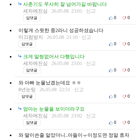
사춘기도 무사히 잘 넘어가길 바랍니다
세차에진심
26.05.08 23:01
신고
0
0
답댓글
이렇게 스윗한 중2라니 성공하셨습니다
미끄럼방지
26.05.08 21:10
신고
0
0
답댓글
크게 말썽없어서 다행입니다
세차에진심
26.05.08 23:01
신고
0
0
답댓글
와 아빠 눈물났겠는데요 ㅎㅎ
8년눈팅
26.05.08 22:51
신고
0
0
답댓글
엄마는 눈물을 보이더라구요
세차에진심
26.05.08 23:02
신고
0
0
답댓글
와 딸이쓴줄 알았더니..아들이ㅜ이정도면 정말 효자