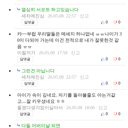
열심히 서포트 하고있습니다
세차에진심
26.05.08 22:57
신고
0
0
답댓글
캬~~부럽 우리딸둘은 메세지 하나없네 ㅠㅠ나이가 3
0이 다되어 가는데 이건 전적으로 내가 잘못한것 같
음 ㅠㅠ
이럴끼가
26.05.08 17:58
신고
0
0
답댓글
그런건 아닙니다
세차에진심
26.05.08 22:57
신고
0
0
답댓글
아이가 속이 깊네요. 자기를 돌아볼줄도 아는거같
고....잘 키우셨네요 ㅎㅎ
좋겠다생각없이살아서
26.05.08 18:06
신고
0
0
답댓글
다들 어버이날 되면