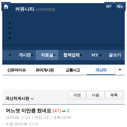
커뮤니티
사이버매장
게시판
자료실
협력업체
MY
글쓰기
신유머/이슈
유머게시판
교통사고
국산차
수입차
내차사진
직찍/특종
자동차사진
후방주의방
레이싱모델
자유사진
군사/무기
이전
다음
목록
국산차게시판
트럭/버스
항공/해운/철도
올드카/추억
오토바이
어느덧 이만큼 컸네요
(47)
장착시공사진
26.05.08 17:23
추천 210
조회 24784
수정 26.05.08 17:23