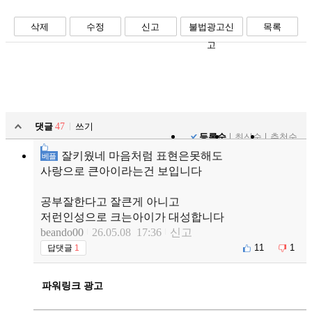
페북
트윗
밴드
카톡
카스
복사
스크랩
삭제
수정
신고
불법광고신
목록
고
댓글
47
쓰기
등록순
최신순
추천순
잘키웠네 마음처럼 표현은못해도
베플
사랑으로 큰아이라는건 보입니다
공부잘한다고 잘큰게 아니고
저런인성으로 크는아이가 대성합니다
beando00
26.05.08 17:36
신고
11
1
답댓글
1
파워링크 광고