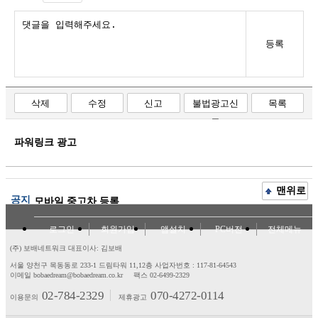
등록
삭제
수정
신고
불법광고신
목록
고
파워링크 광고
맨위로
공지
모바일 중고차 등록
로그인
회원가입
앱설치
PC버전
전체메뉴
(주) 보배네트워크 대표이사: 김보배
서울 양천구 목동동로 233-1 드림타워 11,12층
사업자번호 : 117-81-64543
이메일 bobaedream@bobaedream.co.kr
팩스 02-6499-2329
02-784-2329
070-4272-0114
이용문의
제휴광고