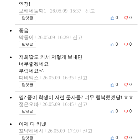
인정!
보배네둘째1
26.05.09 15:37
신고
0
0
답댓글
좋음
막동이
26.05.09 16:29
신고
0
0
답댓글
저희딸도 커서 저렇게 보내면
너무좋겠네요
부럽네요^^
디비엑스
26.05.09 16:35
신고
0
0
답댓글
엥? 중이 학생이 저런 문자를? 너무 행복했겠당! ㅎㅎ
젊은오빠
26.05.09 16:45
신고
0
0
답댓글
이제 다 커넸
꼬냑헤네시
26.05.09 17:10
신고
0
0
답댓글