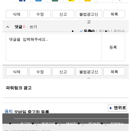
페북
트윗
밴드
카톡
카스
복사
스크랩
삭제
수정
신고
불법광고신
목록
고
댓글
0
쓰기
등록순
최신순
추천순
등록
삭제
수정
신고
불법광고신
목록
고
파워링크 광고
맨위로
공지
모바일 중고차 등록
로그인
회원가입
앱설치
PC버전
전체메뉴