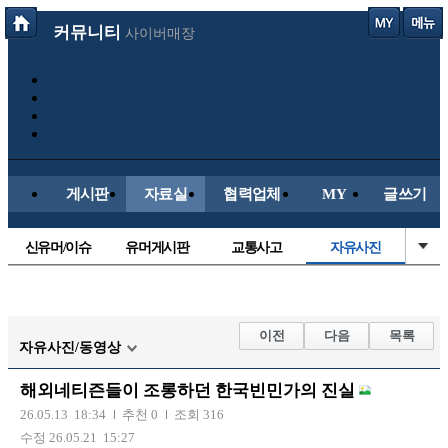
커뮤니티
사이버매장
게시판
자료실
협력업체
MY
글쓰기
신유머/이슈
유머게시판
교통사고
자유사진
국산차
수입차
내차사진
직찍/특종
자동차사진
후방주의방
레이싱모델
군사/무기
이전
다음
목록
자유사진/동영상
트럭/버스
항공/해운/철도
올드카/추억
오토바이
해외네티즌들이 조롱하던 한국빈민가의 진실
장착시공사진
26.05.13 18:34
추천 0
조회 316
수정 26.05.21 15:27