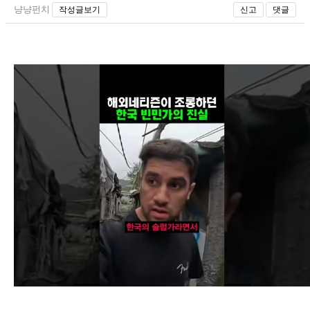
냥냥펀치
작성글보기
신고
댓글