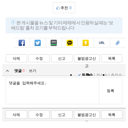
추천
0
본 게시물을 뉴스 및 기타 매체에서 인용하실 때는 '보
배드림' 출처 표기를 부탁드립니다
페북
트윗
밴드
카톡
카스
복사
스크랩
삭제
수정
신고
불법광고신
목록
고
댓글
0
쓰기
등록순
최신순
추천순
등록
삭제
수정
신고
불법광고신
목록
고