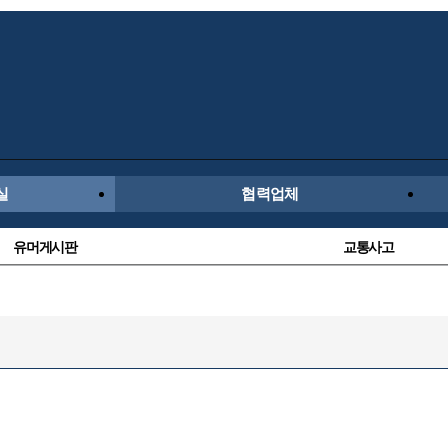
실
협력업체
유머게시판
교통사고
수입차
내차사진
후방주의방
레이싱모델
항공/해운/철도
올드카/추억