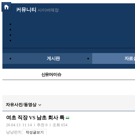
커뮤니티
사이버매장
게시판
자료
신유머/이슈
국산차
자동차사진
자유사진/동영상
트럭/버스
여초 직장 VS 남초 회사 특
장착시공사진
26.04.13 11:14
추천 0
조회 654
냥냥펀치
작성글보기