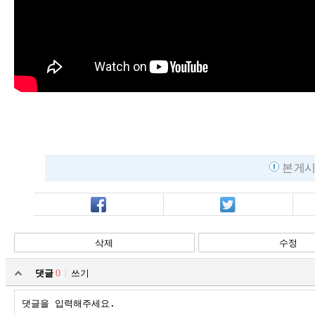
본 게시
페북
트윗
삭제
수정
댓글
0
쓰기