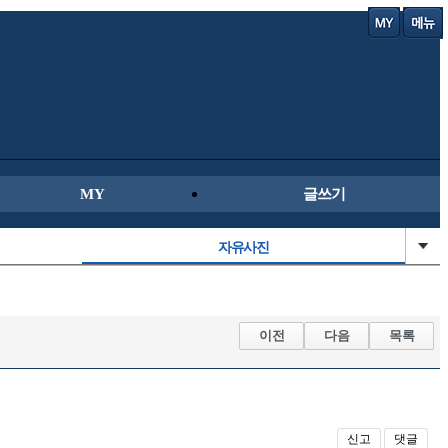
MY
글쓰기
자유사진
직찍/특종
군사/무기
이전
다음
목록
오토바이
신고
댓글