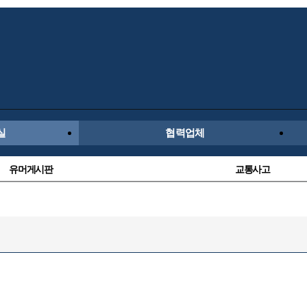
실
협력업체
유머게시판
교통사고
수입차
내차사진
후방주의방
레이싱모델
항공/해운/철도
올드카/추억