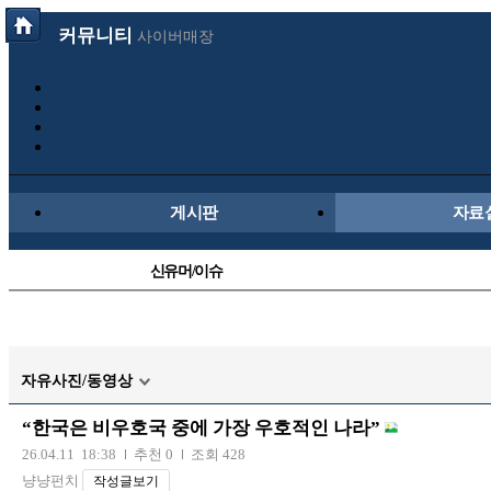
커뮤니티
사이버매장
게시판
자료
신유머/이슈
국산차
자동차사진
자유사진/동영상
트럭/버스
“한국은 비우호국 중에 가장 우호적인 나라”
장착시공사진
26.04.11 18:38
추천 0
조회 428
냥냥펀치
작성글보기