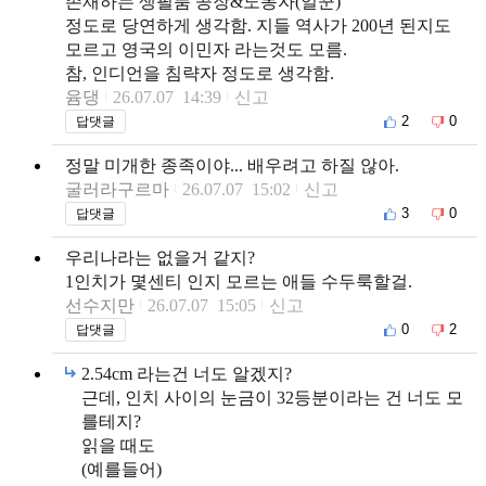
존재하는 생필품 공장&노동자(일꾼)
정도로 당연하게 생각함. 지들 역사가 200년 된지도
모르고 영국의 이민자 라는것도 모름.
참, 인디언을 침략자 정도로 생각함.
윰댕
26.07.07 14:39
신고
2
0
답댓글
정말 미개한 종족이야... 배우려고 하질 않아.
굴러라구르마
26.07.07 15:02
신고
3
0
답댓글
우리나라는 없을거 같지?
1인치가 몇센티 인지 모르는 애들 수두룩할걸.
선수지만
26.07.07 15:05
신고
0
2
답댓글
2.54cm 라는건 너도 알겠지?
근데, 인치 사이의 눈금이 32등분이라는 건 너도 모
를테지?
읽을 때도
(예를들어)