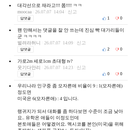
대각선으로 재라고!!! 쫌!!!! ㅋㅋ
moocaa
26.07.07 14:04
신고
1
0
답댓글
왠 만해서는 댓글을 잘 안 쓰는데 진심 빡 대가리들이
군 ㅋㅋㅋㅋ
벌려라허니
26.07.07 14:09
신고
2
0
답댓글
가로2m 세로1cm 초대형 tv?
웃기다안리
26.07.07 14:23
신고
0
0
답댓글
우리나라 인구중 좀 모자른애 비율이 9 : 1(모자른애)
정도면
미국은 6(모자른애) : 4 입니다.
랭귀지가 되서 대화를 좀 하다보면 수준이 조금 낮아
요.. 유학온 애들이 이정도인데
본토애들은 어떻겠어요. 멕시코를 본인(미국)을 위해