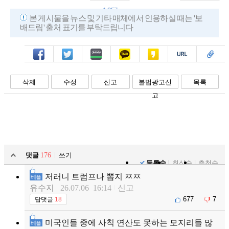
1,357
본 게시물을 뉴스 및 기타 매체에서 인용하실 때는 '보
배드림' 출처 표기를 부탁드립니다
페북
트윗
밴드
카톡
카스
복사
스크랩
삭제
수정
신고
불법광고신
목록
고
댓글
176
쓰기
등록순
최신순
추천순
저러니 트럼프나 뽑지 ㅉㅉ
베플
유수지
26.07.06 16:14
신고
677
7
답댓글
18
미국인들 중에 사칙 연산도 못하는 모지리들 많
베플