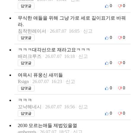
0
0
답댓글
무식한 애들을 위해 그냥 가로 세로 길이표기로 바꿔
라.
침착한레이서
26.07.07 16:05
신고
0
0
답댓글
ㅋㅋㅋ대각선으로 재라고요ㅋㅋㅋ
배려크루즈
26.07.07 16:18
신고
0
0
답댓글
여윽시 퓨웅신 새끼들
Rsign
26.07.07 16:23
신고
0
0
답댓글
ㅋㅋㅋ
꼬냑헤네시
26.07.07 16:56
신고
0
0
답댓글
2030 모르는애들 제법있을껄
ambergris
26.07.07 18:57
신고