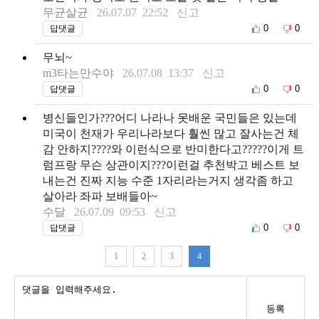
무균살균
26.07.07 22:52
신고
0
0
답댓글
무뇌~
m3타는만수야
26.07.08 13:37
신고
0
0
답댓글
병신들인가???어디 나라나 못배운 국민들은 있는데
미국이 천재가 우리나라보다 훨씬 많고 잘사는건 체
감 안하지????와 이런식으로 반미한다고?????이게 트
럼프랑 무슨 상관이지???이런걸 추천박고 베스트 보
내는건 진짜 지능 수준 1자리라는거지 생각좀 하고
살아라 좌파 보배들아~
수달
26.07.09 09:53
신고
0
0
답댓글
1
2
3
4
등록