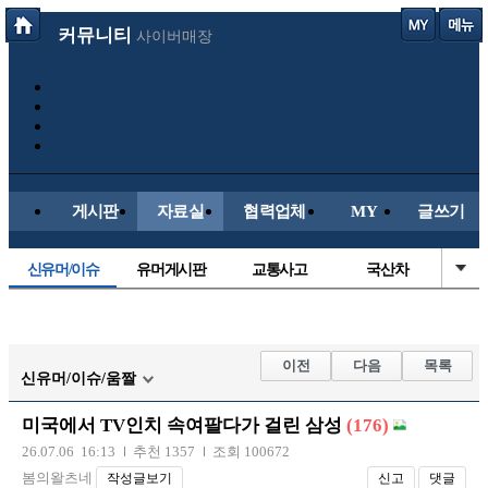
커뮤니티
사이버매장
게시판
자료실
협력업체
MY
글쓰기
신유머/이슈
유머게시판
교통사고
국산차
수입차
내차사진
직찍/특종
자동차사진
후방주의방
레이싱모델
자유사진
군사/무기
이전
다음
목록
신유머/이슈/움짤
트럭/버스
항공/해운/철도
올드카/추억
오토바이
미국에서 TV인치 속여팔다가 걸린 삼성
(176)
장착시공사진
26.07.06 16:13
추천 1357
조회 100672
봄의왈츠네
작성글보기
신고
댓글