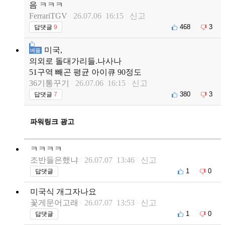
음 ㅋㅋㅋ
FerrariTGV
26.07.06 16:15
신고
468
3
답댓글
9
미국,
베플
의외로 돌대가리들.나사나
51구역 빼곤 평균 아이큐 90정도
36기통꾸기
26.07.06 16:15
신고
380
3
답댓글
7
파워링크 광고
ㅋㅋㅋㅋ
조반들은했냐
26.07.07 13:46
신고
1
0
답댓글
미국식 개그자나요
꽃게문어고래
26.07.07 13:53
신고
1
0
답댓글