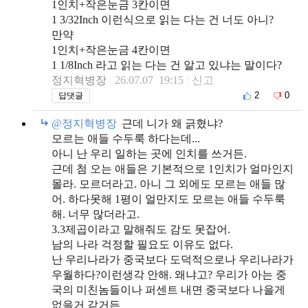
1인치+작은눈금 3칸이면
1 3/32Inch 이런식으로 읽는 다는 건 너도 아니?
만약
1인치+작은눈금 4칸이면
1 1/8Inch 라고 읽는 다는 건 알고 있냐는 말이다?
정지혁병장
26.07.07 19:15
신고
2
0
답댓글
@정지혁병장
근데 니가 왜 긁혔냐?
모르는 애들 수두룩 하다는데...
아니 난 우리 일하는 곳에 인치를 쓰거든.
근데 첨 오는 애들은 기본적으로 1인치가 얼마인지
몰라. 모르더라고. 아니 그 외에도 모르는 애들 많
어. 하다못해 1평이 얼만지도 모르는 애들 수두룩
해. 너무 많더라고.
3.3제곱이라고 말해줘도 감도 못잡어.
남의 나라 걱정할 필요도 이유도 없다.
난 우리나라가 중국보다 도덕적으로나 우리나라가
우월하다?이런생각 안해. 왜냐고? 우리가 아는 중
국의 미친놈들이나 퍼센트 내면 중국보다 나을게
없을거 같거든