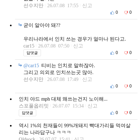
선수지만
26.07.08 17:55
신고
0
0
굳이 알아야 돼??
우리나라에서 인치 쓰는 경우가 얼마나 된다고.
car15
26.07.08 07:50
신고
0
0
답댓글
@car15
티비는 인치로 말하잖아.
그리고 의외로 인치쓰는곳 많아.
선수지만
26.07.08 17:49
신고
0
0
인치 야드 mph 대체 왜쓰는건지 노이해...
스포풀옵리밋
26.07.07 15:34
신고
0
0
답댓글
역시 1%의 천재들이 99%개돼지 빡대가리들 먹여살
리는 나라답구나 ㅋㅋㅋ
Oldsock
26.07.07 15:41
신고