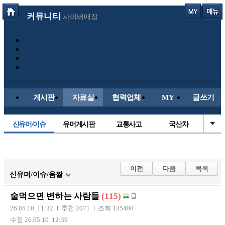
커뮤니티
사이버매장
게시판
자료실
협력업체
MY
글쓰기
신유머/이슈
유머게시판
교통사고
국산차
수입차
내차사진
직찍/특종
자동차사진
후방주의방
레이싱모델
자유사진
군사/무기
이전
다음
목록
신유머/이슈/움짤
트럭/버스
항공/해운/철도
올드카/추억
오토바이
술먹으면 변하는 사람들
(115)
장착시공사진
26.05.10 11:32
추천 2071
조회 135400
수정 26.05.10 12:39