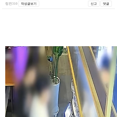
링컨310
작성글보기
신고
댓글