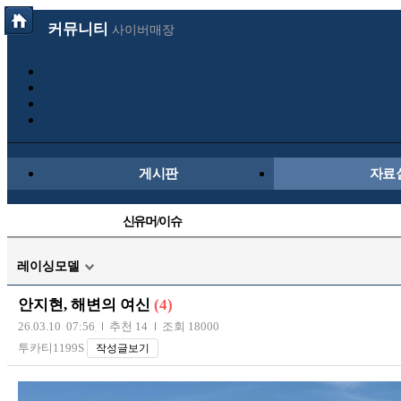
커뮤니티
사이버매장
게시판
자료
신유머/이슈
국산차
레이싱모델
자동차사진
안지현, 해변의 여신
(4)
트럭/버스
26.03.10 07:56
추천 14
조회 18000
투카티1199S
작성글보기
장착시공사진