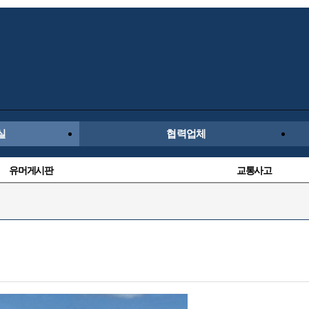
실
협력업체
유머게시판
교통사고
수입차
내차사진
후방주의방
자유사진
항공/해운/철도
올드카/추억