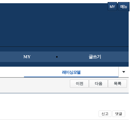
MY
글쓰기
레이싱모델
직찍/특종
이전
다음
목록
군사/무기
오토바이
신고
댓글