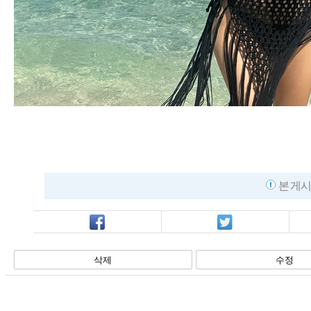
본 게시
페북
트윗
삭제
수정