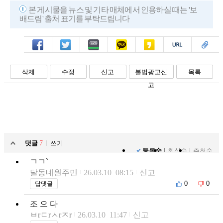
본 게시물을 뉴스 및 기타 매체에서 인용하실 때는 '보
배드림' 출처 표기를 부탁드립니다
페북
트윗
밴드
카톡
카스
복사
스크랩
삭제
수정
신고
불법광고신
목록
고
댓글
7
쓰기
등록순
최신순
추천순
ㄱㄱ`
달동네원주민
26.03.10 08:15
신고
0
0
답댓글
조 으 다
ㅂrㄷrㅅrㅈr
26.03.10 11:47
신고