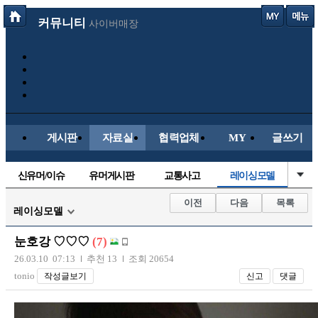
커뮤니티
사이버매장
게시판
자료실
협력업체
MY
글쓰기
신유머/이슈
유머게시판
교통사고
레이싱모델
국산차
수입차
내차사진
직찍/특종
이전
다음
목록
레이싱모델
자동차사진
후방주의방
자유사진
군사/무기
눈호강 ♡♡♡
(7)
트럭/버스
항공/해운/철도
올드카/추억
오토바이
26.03.10 07:13
추천 13
조회 20654
tonio
작성글보기
신고
댓글
장착시공사진