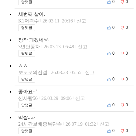
0
0
답댓글
세번째 살이.
K1저격수
26.03.11 20:16
신고
0
0
답댓글
장작 패겠네^^
3년탄똥차
26.03.13 05:48
신고
0
0
답댓글
ㅎㅎ
뽀로로의전설
26.03.23 05:55
신고
0
0
답댓글
좋아요~`
산사람56
26.03.29 09:06
신고
0
0
답댓글
막짤..ㅘ
24시간보배중복단속
26.07.19 01:32
신고
0
0
답댓글