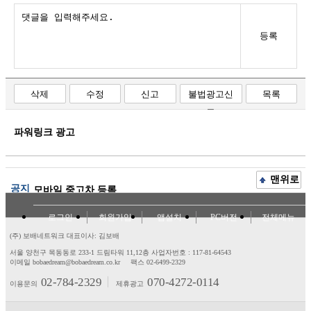
등록
삭제
수정
신고
불법광고신
목록
고
파워링크 광고
맨위로
공지
모바일 중고차 등록
로그인
회원가입
앱설치
PC버전
전체메뉴
(주) 보배네트워크 대표이사: 김보배
서울 양천구 목동동로 233-1 드림타워 11,12층
사업자번호 : 117-81-64543
이메일 bobaedream@bobaedream.co.kr
팩스 02-6499-2329
02-784-2329
070-4272-0114
이용문의
제휴광고