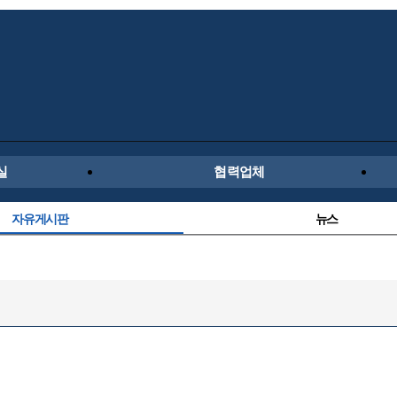
실
협력업체
자유게시판
뉴스
유명인의차
보배드림이야기
해외야구
해외축구