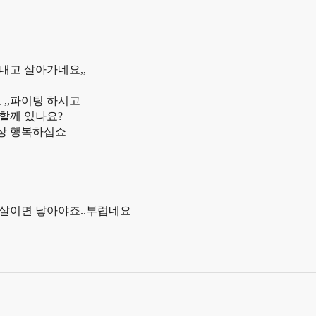
힘내고 살아가네요,,
,,파이팅 하시고
민할께 있나요?
항상 행복하십쇼
5살이면 낳아야죠..부럽네요