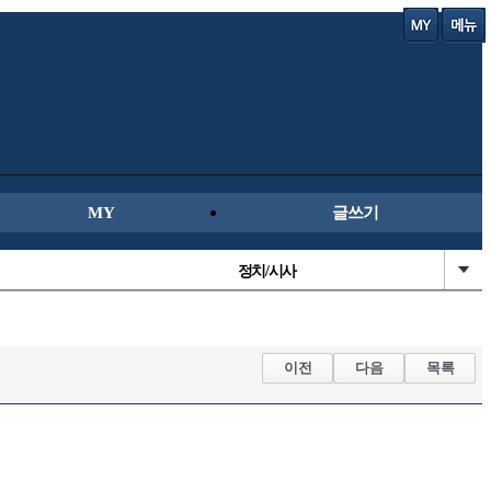
MY
글쓰기
정치/시사
성인게시판
국내축구
이전
다음
목록