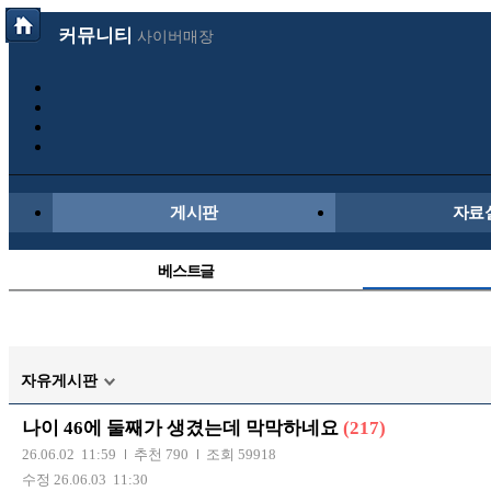
커뮤니티
사이버매장
게시판
자료
베스트글
시배목
국내야구
자유게시판
나이 46에 둘째가 생겼는데 막막하네요
(217)
26.06.02 11:59
추천 790
조회 59918
수정 26.06.03 11:30