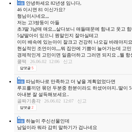
안녕하세요 82년생 임니다,
베플
46 이시면 81 이신가요?
형님이시네요,,,
저는 고3쌍둥이 아들
초3딸 3남매 애요,,,살다보니 애들때문에 힘내고 웃고 
5살딸아이 있으니 뭔말인지 잘아실테고
이미 배속에 있는아이 잘크고 건강히 나오길 바래야지요 
현실적인 조언이야,,,,뭐 집안에 기쁨이 늘어가는데 고
경제적인게 고민이면 일좀더하고 그러면 되지요 ,,뭘 
쿨떡
26.06.02 12:06
신고
답댓글
5
따님하나로 만족하고 더 낳을 계획없었다면
베플
루프를끼던 묶던 두분중 한분이라도 하셨어야지..딸이 
아내분 잘 설득해보세요..
골짜기총각
26.06.02 12:07
신고
답댓글
2
하늘이 주신선물인데
베플
남일이라 뭐라 감히 말하기가 겁나네요