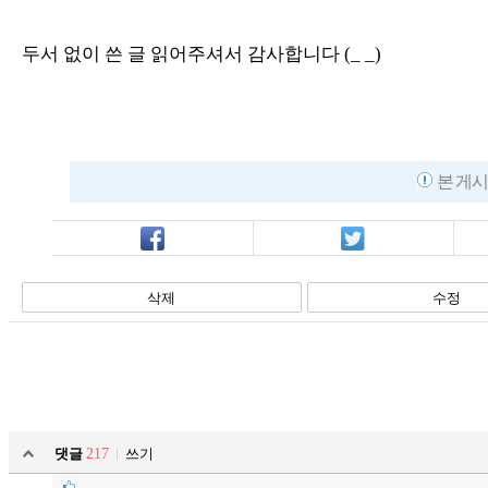
두서 없이 쓴 글 읽어주셔서 감사합니다 (_ _)
본 게시
페북
트윗
삭제
수정
댓글
217
쓰기