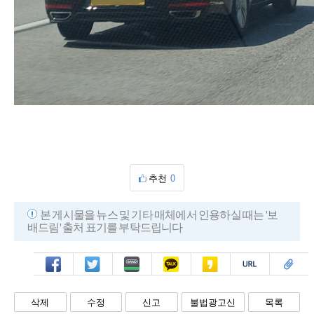
추천
0
본 게시물을 뉴스 및 기타 매체에서 인용하실 때는 '보
배드림' 출처 표기를 부탁드립니다
페북
트윗
밴드
카톡
카스
복사
스크랩
삭제
수정
신고
불법광고신
목록