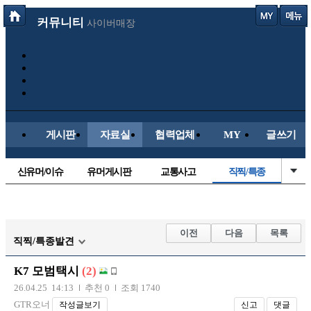
커뮤니티
사이버매장
게시판
자료실
협력업체
MY
글쓰기
신유머/이슈
유머게시판
교통사고
직찍/특종
국산차
수입차
내차사진
자동차사진
후방주의방
레이싱모델
자유사진
군사/무기
이전
다음
목록
직찍/특종발견
트럭/버스
항공/해운/철도
올드카/추억
오토바이
K7 모범택시
(2)
장착시공사진
26.04.25 14:13
추천 0
조회 1740
GTR오너
작성글보기
신고
댓글