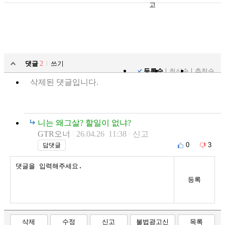
고
댓글
2
쓰기
등록순
최신순
추천순
삭제된 댓글입니다.
니는 왜그살? 할일이 없냐?
GTR오너
26.04.26 11:38
신고
0
3
답댓글
등록
삭제
수정
신고
불법광고신
목록