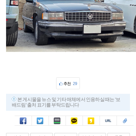
추천
29
본 게시물을 뉴스 및 기타 매체에서 인용하실 때는 '보
배드림' 출처 표기를 부탁드립니다
페북
트윗
밴드
카톡
카스
복사
스크랩