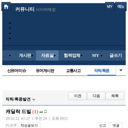
커뮤니티
사이버매장
게시판
자료실
협력업체
MY
글쓰기
신유머/이슈
유머게시판
교통사고
직찍/특종
국산차
수입차
내차사진
자동차사진
후방주의방
레이싱모델
자유사진
군사/무기
이전
다음
목록
직찍/특종발견
트럭/버스
항공/해운/철도
올드카/추억
오토바이
캐딜락 드빌
(1)
장착시공사진
26.02.22 01:27
추천 29
조회 8921
카코쿠
작성글보기
신고
댓글