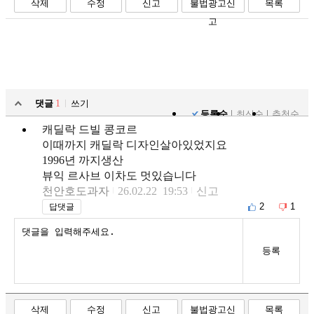
삭제
수정
신고
불법광고신
목록
고
댓글
1
쓰기
등록순
최신순
추천순
캐딜락 드빌 콩코르
이때까지 캐딜락 디자인살아있었지요
1996년 까지생산
뷰익 르사브 이차도 멋있습니다
천안호도과자
26.02.22 19:53
신고
2
1
답댓글
등록
삭제
수정
신고
불법광고신
목록