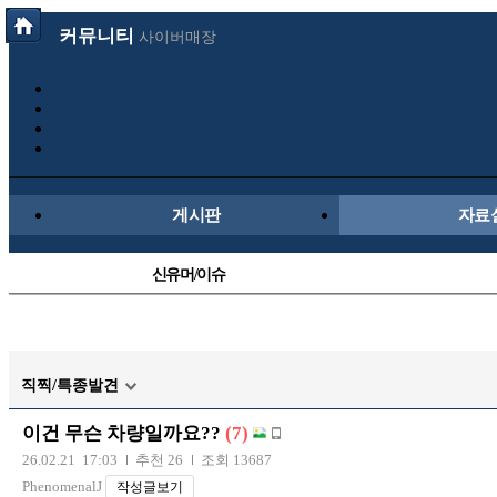
커뮤니티
사이버매장
게시판
자료
신유머/이슈
국산차
후방주의방
직찍/특종발견
트럭/버스
이건 무슨 차량일까요??
(7)
장착시공사진
26.02.21 17:03
추천 26
조회 13687
PhenomenalJ
작성글보기