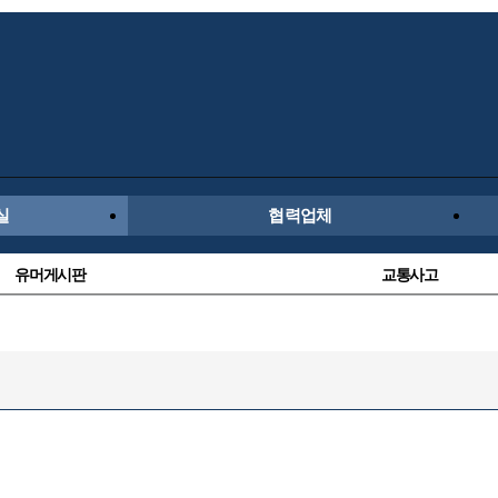
실
협력업체
유머게시판
교통사고
수입차
내차사진
레이싱모델
자유사진
항공/해운/철도
올드카/추억