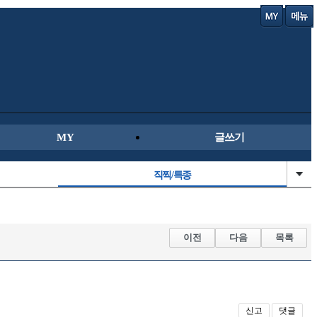
MY
글쓰기
직찍/특종
자동차사진
군사/무기
이전
다음
목록
오토바이
신고
댓글