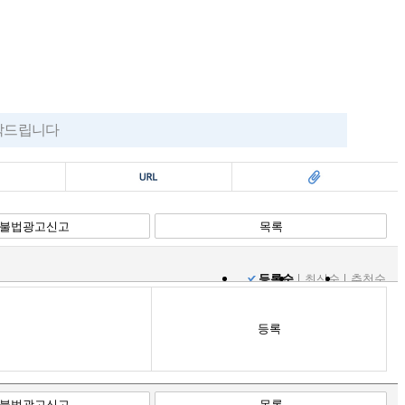
부탁드립니다
복사
스크랩
불법광고신고
목록
등록순
최신순
추천순
등록
불법광고신고
목록