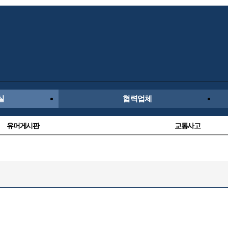
실
협력업체
유머게시판
교통사고
수입차
내차사진
레이싱모델
자유사진
항공/해운/철도
올드카/추억