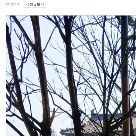
성게앙마
작성글보기