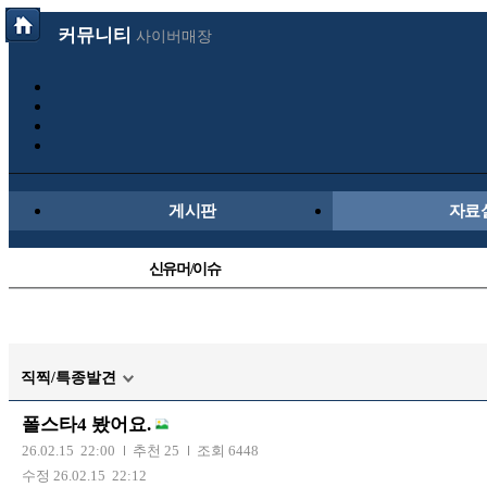
커뮤니티
사이버매장
게시판
자료
신유머/이슈
국산차
후방주의방
직찍/특종발견
트럭/버스
폴스타4 봤어요.
장착시공사진
26.02.15 22:00
추천 25
조회 6448
수정 26.02.15 22:12