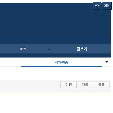
MY
글쓰기
직찍/특종
자동차사진
군사/무기
이전
다음
목록
오토바이