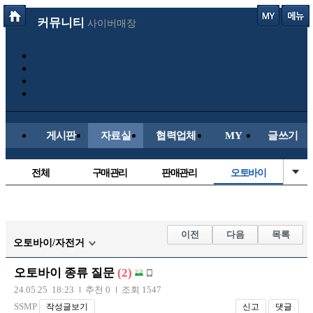
커뮤니티
사이버매장
게시판
자료실
협력업체
MY
글쓰기
전체
구매관리
판매관리
오토바이
매물등록
국산차
수입차
신차매물
스쿠터
신유머/이슈
유머게시판
교통사고
이전
다음
목록
오토바이/자전거
국산차
수입차
내차사진
직찍/특종
오토바이 종류 질문
(2)
자동차사진
후방주의방
레이싱모델
자유사진
24.05.25 18:23
추천 0
조회 1547
군사/무기
트럭/버스
항공/해운/철도
올드카/추억
SSMP
작성글보기
신고
댓글