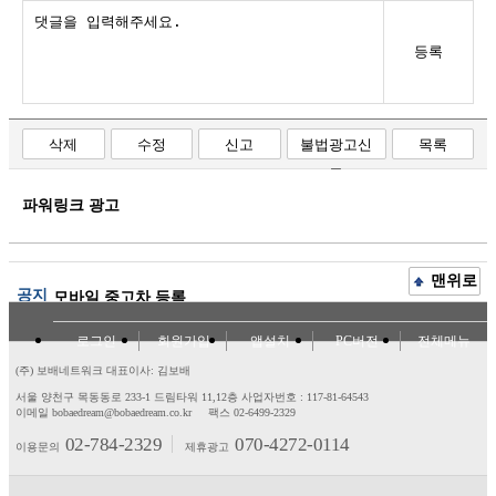
등록
삭제
수정
신고
불법광고신
목록
고
파워링크 광고
맨위로
공지
모바일 중고차 등록
로그인
회원가입
앱설치
PC버전
전체메뉴
(주) 보배네트워크 대표이사: 김보배
서울 양천구 목동동로 233-1 드림타워 11,12층
사업자번호 : 117-81-64543
이메일 bobaedream@bobaedream.co.kr
팩스 02-6499-2329
02-784-2329
070-4272-0114
이용문의
제휴광고