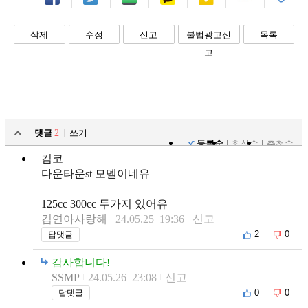
페북
트윗
밴드
카톡
카스
복사
스크랩
삭제
수정
신고
불법광고신
목록
고
댓글
2
쓰기
등록순
최신순
추천순
킴코
다운타운st 모델이네유
125cc 300cc 두가지 있어유
김연아사랑해
24.05.25 19:36
신고
2
0
답댓글
감사합니다!
SSMP
24.05.26 23:08
신고
0
0
답댓글