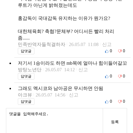
루트가 아닌게 밝혀졌는데도
홍감독이 국대감독 유지하는 이유가 뭔가요?
대한체육회? 축협?문체부? 어디서든 빨리 처리
좀......
민족반역자들척결하자
26.05.07 11:08
신고
0
0
답댓글
저기서 1승이라도 하면 mb목에 얼마나 힘이들어갈꼬
방탕노년단
26.05.07 14:12
신고
0
0
답댓글
그래도 멕시코와 남아공은 무시하면 안됨
아크뷰
26.05.07 14:56
신고
0
0
답댓글
등록