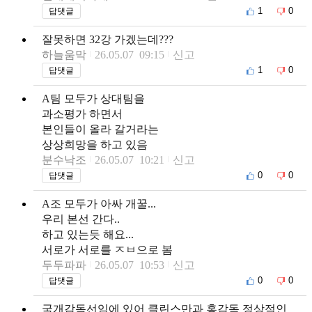
1
0
답댓글
잘못하면 32강 가겠는데???
하늘움막
26.05.07 09:15
신고
1
0
답댓글
A팀 모두가 상대팀을
과소평가 하면서
본인들이 올라 갈거라는
상상희망을 하고 있음
분수낙조
26.05.07 10:21
신고
0
0
답댓글
A조 모두가 아싸 개꿀...
우리 본선 간다..
하고 있는듯 해요...
서로가 서로를 ㅈㅂ으로 봄
두두파파
26.05.07 10:53
신고
0
0
답댓글
국개감독선임에 있어 클린스만과 홍감독 정상적인