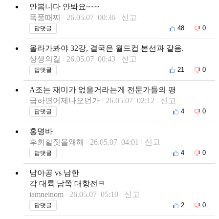
안봅니다 안봐요~~~
폭풍때찌
26.05.07 00:36
신고
48
0
답댓글
올라가봐야 32강, 결국은 월드컵 본선과 같음.
상생의길
26.05.07 00:43
신고
21
0
답댓글
A조는 재미가 없을거라는게 전문가들의 평
급하면어제나오던가
26.05.07 02:12
신고
4
0
답댓글
홍명바
후회할짓을왜해
26.05.07 04:01
신고
4
0
답댓글
남아공 vs 남한
각 대륙 남쪽 대항전ㅋ
iamneinom
26.05.07 05:10
신고
2
0
답댓글