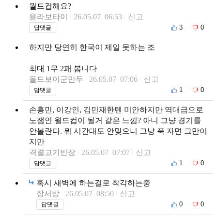
월드컵해요?
욜라보타이
26.05.07 06:53
신고
3
0
답댓글
하지만 당연히 한국이 제일 못하는 조
최대 1무 2패 봅니다
올드보이군만두
26.05.07 07:06
신고
1
0
답댓글
손흥민, 이강인, 김민재한텐 미안하지만 역대급으로
노잼인 월드컵이 될거 같은 느낌? 아니 그냥 경기를
안볼란다. 뭐 시간대도 안맞으니 그냥 푹 자면 그만이
지만
격렬고기반장
26.05.07 07:07
신고
1
0
답댓글
혹시 새벽에 하는걸로 착각하는중
장서방
26.05.07 08:50
신고
0
0
답댓글