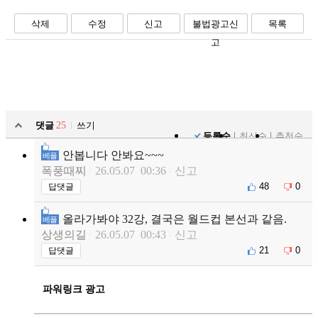
삭제
수정
신고
불법광고신
목록
고
댓글
25
쓰기
등록순
최신순
추천순
안봅니다 안봐요~~~
베플
폭풍때찌
26.05.07 00:36
신고
48
0
답댓글
올라가봐야 32강, 결국은 월드컵 본선과 같음.
베플
상생의길
26.05.07 00:43
신고
21
0
답댓글
파워링크 광고