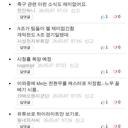
축구 관련 이런 소식도 재미없어요.
천안싸니
26.05.07 07:13
신고
1
0
답댓글
A조가 팀들이 젤 재미없긴함
개막전도 A조 경기일텐데
사성전자부회장
26.05.07 07:16
신고
1
0
답댓글
시청률 폭망 예정
roqgdegd
26.05.07 07:23
신고
1
0
답댓글
이와중에 kbs는 전현무를 캐스터로 지정함.. 느무 꼴
베기 시름..
1998오렌지군단
26.05.07 07:35
신고
1
0
답댓글
유튜브로 하이라이트만 보기로.
동네와자씨
26.05.07 07:36
신고
1
0
답댓글