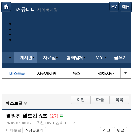
커뮤니티
사이버매장
게시판
자료실
협력업체
MY
글쓰기
베스트글
자유게시판
뉴스
정치/시사
시배목
유명인의차
보배드림이야기
성인게시판
국내야구
해외야구
해외축구
국내축구
이전
다음
목록
베스트글
멸망전 월드컵 A조.
(27)
26.05.07 00:07
추천 185
조회 18032
비아토르
작성글보기
신고
댓글