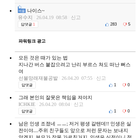
나이스~
베플
유수지
26.04.19 08:58
신고
283
5
답댓글
1
파워링크 광고
모든 것은 때가 있는 법
지나간 버스 붙잡으려고 난리 부르스 쳐도 떠난 뻐스
여
선불망래재불공발
26.04.20 07:55
신고
1
0
답댓글
그래 본인의 잘못은 책임을 져야지
ICHKIE
26.04.20 08:04
신고
1
0
답댓글
남은 인생 조졌네 ㅡㅡ; 저거 평생 갈텐데!! 인생은 실
전이야....주위 친구들도 앞으로 저런 문자는 보내지
않겠지. 부모가 잘못 가르친거지..인생은 실전이니 절