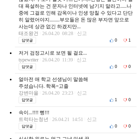
대 욕설하는 건 문자나 인터넷에 남기지 말라고.....나
중에 그걸로 인해 감옥이나 인생 망칠 수 있다고 단단
히 알렸어야지........부모들은 돈 많은 부자면 앞으로
사는데 상관 없긴 하겠지만...
태조왕건
26.04.20 08:28
신고
0
1
답댓글
저거 검정고시로 보면 될 걸요...
typewriter
26.04.20 11:39
신고
0
0
답댓글
얼마전 애 학교 선생님이 말씀해
주셨습니다. 학폭=고졸
강변마을
26.04.20 23:23
신고
1
0
답댓글
속이...!!!! 뻥!!!
트럭타는청년
26.04.21 14:51
신고
0
0
답댓글
심심한 위로는 없고 그냥 인생 끝