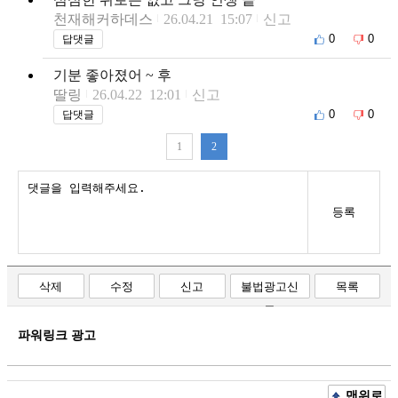
천재해커하데스
26.04.21 15:07
신고
0
0
답댓글
기분 좋아졌어 ~ 후
딸링
26.04.22 12:01
신고
0
0
답댓글
1
2
등록
삭제
수정
신고
불법광고신
목록
고
파워링크 광고
맨위로