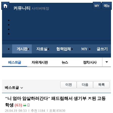
커뮤니티
사이버매장
게시판
자료실
협력업체
MY
글쓰기
베스트글
자유게시판
뉴스
정치/시사
시배목
유명인의차
보배드림이야기
성인게시판
국내야구
해외야구
해외축구
국내축구
이전
다음
목록
베스트글
"니 엄마 암살하러간다" 패드립해서 생기부 ㅈ된 고등
학생
(63)
26.04.19 08:53
추천 1184
조회 85630