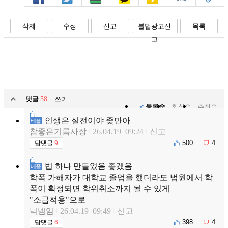
페북
트윗
밴드
카톡
카스
복사
스크랩
삭제
수정
신고
불법광고신
목록
고
댓글
58
쓰기
등록순
최신순
추천순
인생은 실전이야 좆만아
베플
참좋은기름사장
26.04.19 09:24
신고
500
4
답댓글
9
법 하나 만들었음 좋겠음
베플
학폭 가해자가 대학교 졸업을 했더라도 법원에서 학
폭이 확정되면 학위취소까지 될 수 있게
"소급적용"으로
닉넴임
26.04.19 09:49
신고
398
4
답댓글
6