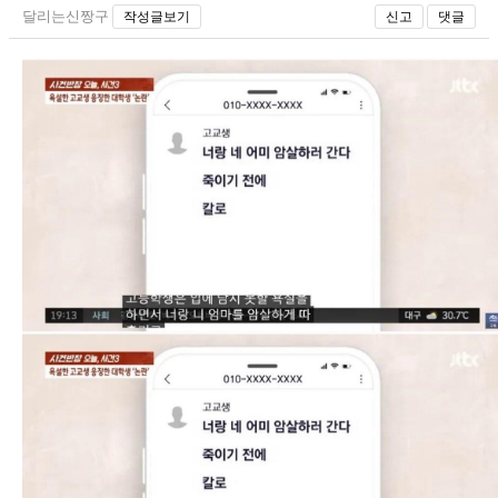
달리는신짱구
작성글보기
신고
댓글