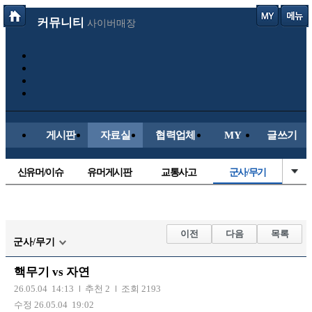
커뮤니티
사이버매장
게시판
자료실
협력업체
MY
글쓰기
신유머/이슈
유머게시판
교통사고
군사/무기
국산차
수입차
내차사진
직찍/특종
자동차사진
후방주의방
레이싱모델
자유사진
이전
다음
목록
군사/무기
트럭/버스
항공/해운/철도
올드카/추억
오토바이
핵무기 vs 자연
장착시공사진
26.05.04 14:13
추천 2
조회 2193
수정 26.05.04 19:02