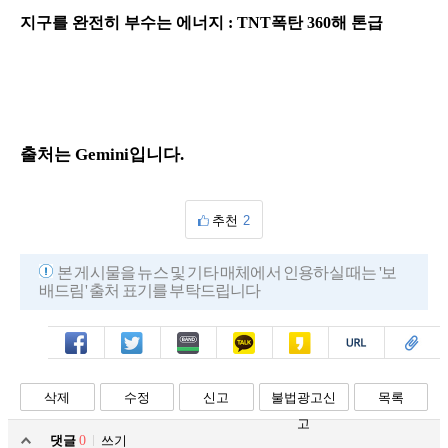
지구를 완전히 부수는 에너지 : TNT폭탄 360해 톤급
출처는 Gemini입니다.
추천
2
본 게시물을 뉴스 및 기타 매체에서 인용하실 때는 '보
배드림' 출처 표기를 부탁드립니다
페북
트윗
밴드
카톡
카스
복사
스크랩
삭제
수정
신고
불법광고신
목록
고
댓글
0
쓰기