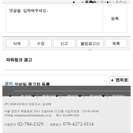
등록순
최신순
추천순
등록
삭제
수정
신고
불법광고신
목록
고
파워링크 광고
맨위로
공지
모바일 중고차 등록
로그인
회원가입
앱설치
PC버전
전체메뉴
(주) 보배네트워크 대표이사: 김보배
서울 양천구 목동동로 233-1 드림타워 11,12층
사업자번호 : 117-81-64543
이메일 bobaedream@bobaedream.co.kr
팩스 02-6499-2329
02-784-2329
070-4272-0114
이용문의
제휴광고