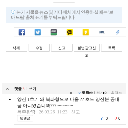
본 게시물을 뉴스 및 기타 매체에서 인용하실 때는 '보
배드림' 출처 표기를 부탁드립니다
페북
트윗
밴드
카톡
카스
복사
스크랩
삭제
수정
신고
불법광고신
목록
고
댓글
5
쓰기
등록순
최신순
추천순
양산 1호기 왜 복좌형으로 나옴 ?? 초도 양산분 공대
공 아니였습니꽈??? ~~~~~~
폭주완땅
26.03.26 11:23
신고
0
0
답댓글