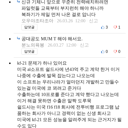
신규 기체니 앞으로 꾸준히 전력배치하려면
파일럿들 교육부터 부지런히 해야 하니까
복좌기가 제일 먼저 나온 걸로 압니다
오우야조타조아
26.03.26 12:00
신고
3
1
답댓글
공대공도 MUM T 해야 해서요.
분노의육봉
26.03.27 12:00
신고
0
0
답댓글
kf-21 문제가 하나 있어요
미국 al소프트 쉴드사에 년43억 주고 계약 한거 이거
나중에 수출에 발목 잡는다고 나오는데
이 소프트는 우리나라가 얼마던지 개발하고 만들수
있는걸 미국에 코 꾀려고 준거다
수출하는데 10프로를 준다고 계약 했다고 나오는데
이거 해결 못하면 수출은 말짝 도루묵
쉴드사는 미국 f16 f18 회사에 전투비행 프로그램 납
품하는 회사가 아니고 경력이 없는 신생 회사고
미국에 kf-21 모든 성능을 알려주게 되는 근거지가 될
수도 있다