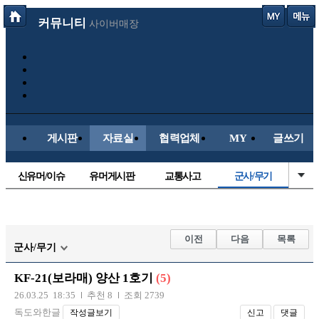
커뮤니티
사이버매장
게시판
자료실
협력업체
MY
글쓰기
신유머/이슈
유머게시판
교통사고
군사/무기
국산차
수입차
내차사진
직찍/특종
자동차사진
후방주의방
레이싱모델
자유사진
이전
다음
목록
군사/무기
트럭/버스
항공/해운/철도
올드카/추억
오토바이
KF-21(보라매) 양산 1호기
(5)
장착시공사진
26.03.25 18:35
추천 8
조회 2739
독도와한글
작성글보기
신고
댓글