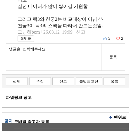
실전 데이터가 많이 쌓이길 기원함
그리고 팩3와 천궁2는 비교대상이 아님 ^^
천궁3이 팩3의 스팩을 따라서 만드는것임.
그냥해bom
26.03.12 19:09
신고
3
2
답댓글
등록
삭제
수정
신고
불법광고신
목록
고
파워링크 광고
맨위로
공지
모바일 중고차 등록