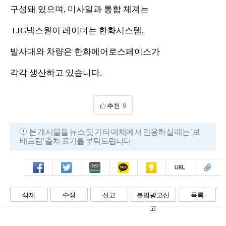
구성돼 있으며, 미사일과 통합 체계는
LIG넥스원이 레이더는 한화시스템,
발사대와 차량은 한화에어로스페이스가
각각 생산하고 있습니다.
추천
9
본 게시물을 뉴스 및 기타 매체에서 인용하실 때는 '보
배드림' 출처 표기를 부탁드립니다
페북
트윗
밴드
카톡
카스
복사
스크랩
삭제
수정
신고
불법광고신
목록
고