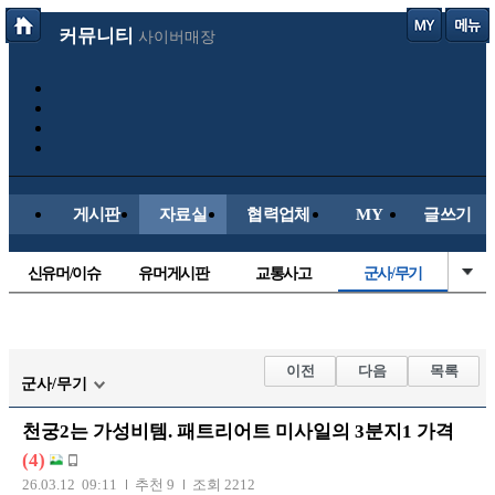
커뮤니티
사이버매장
게시판
자료실
협력업체
MY
글쓰기
신유머/이슈
유머게시판
교통사고
군사/무기
국산차
수입차
내차사진
직찍/특종
자동차사진
후방주의방
레이싱모델
자유사진
이전
다음
목록
군사/무기
트럭/버스
항공/해운/철도
올드카/추억
오토바이
천궁2는 가성비템. 패트리어트 미사일의 3분지1 가격
장착시공사진
(4)
26.03.12 09:11
추천 9
조회 2212