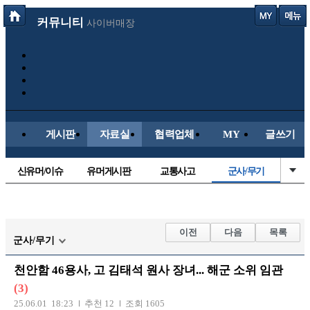
커뮤니티
사이버매장
게시판
자료실
협력업체
MY
글쓰기
신유머/이슈
유머게시판
교통사고
군사/무기
국산차
수입차
내차사진
직찍/특종
자동차사진
후방주의방
레이싱모델
자유사진
이전
다음
목록
군사/무기
트럭/버스
항공/해운/철도
올드카/추억
오토바이
천안함 46용사, 고 김태석 원사 장녀... 해군 소위 임관
장착시공사진
(3)
25.06.01 18:23
추천 12
조회 1605