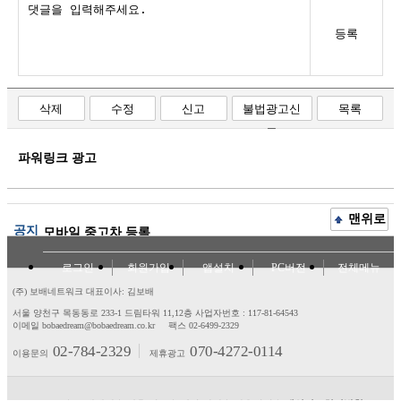
등록
삭제
수정
신고
불법광고신
목록
고
파워링크 광고
맨위로
공지
모바일 중고차 등록
로그인
회원가입
앱설치
PC버전
전체메뉴
(주) 보배네트워크 대표이사: 김보배
서울 양천구 목동동로 233-1 드림타워 11,12층
사업자번호 : 117-81-64543
이메일 bobaedream@bobaedream.co.kr
팩스 02-6499-2329
02-784-2329
070-4272-0114
이용문의
제휴광고