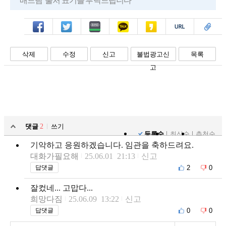
배드림' 출처 표기를 부탁드립니다
페북
트윗
밴드
카톡
카스
복사
스크랩
삭제
수정
신고
불법광고신
목록
고
댓글
2
쓰기
등록순
최신순
추천순
기악하고 응원하겠습니다. 임관을 축하드려요.
대화가필요해
25.06.01 21:13
신고
2
0
답댓글
잘컸네... 고맙다...
희망다짐
25.06.09 13:22
신고
0
0
답댓글