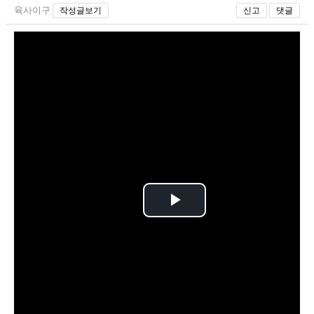
육사이구
작성글보기
신고
댓글
P
l
a
y