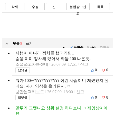
삭제
수정
신고
불법광고신
목록
고
댓글
9
쓰기
등록순
최신순
추천순
서행이 아니라 정차를 했더라면..
승용 이미 정차해 있어서 화물 100 나온듯..
소설쓰고자빠졌네
26.07.09 17:51
신고
0
0
답댓글
뭐가 100%?????????????? 이런 사람이니 저랬겠지 싶
네요. 자기 영상을 올리든지. ㅋ
낭만논객키보드
26.07.09 18:00
신고
0
8
답댓글
말투가 그랫나요 상황 설명 하다보니 ㅋ 제영상이에
요