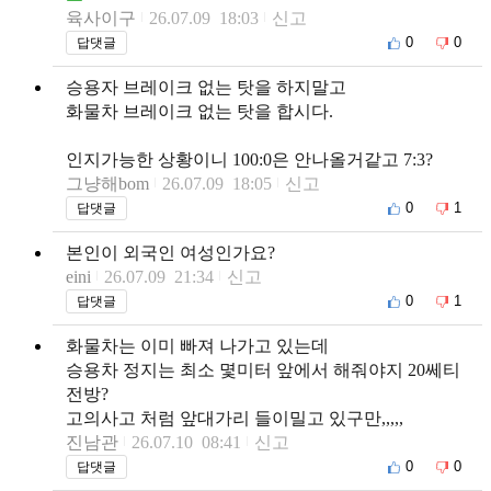
육사이구
26.07.09 18:03
신고
0
0
답댓글
승용자 브레이크 없는 탓을 하지말고
화물차 브레이크 없는 탓을 합시다.
인지가능한 상황이니 100:0은 안나올거같고 7:3?
그냥해bom
26.07.09 18:05
신고
0
1
답댓글
본인이 외국인 여성인가요?
eini
26.07.09 21:34
신고
0
1
답댓글
화물차는 이미 빠져 나가고 있는데
승용차 정지는 최소 몇미터 앞에서 해줘야지 20쎄티
전방?
고의사고 처럼 앞대가리 들이밀고 있구만,,,,,
진남관
26.07.10 08:41
신고
0
0
답댓글