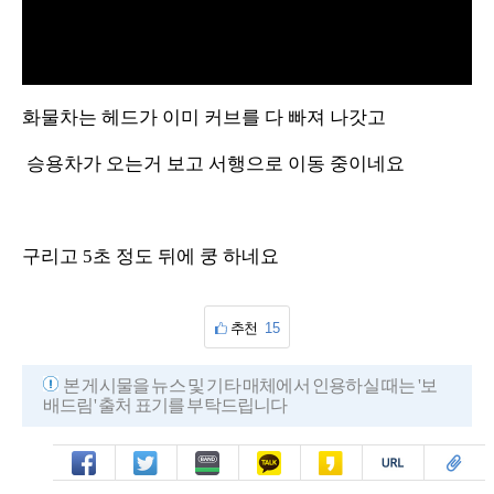
V
i
화물차는 헤드가 이미 커브를 다 빠져 나갓고
d
승용차가 오는거 보고 서행으로 이동 중이네요
e
o
구리고 5초 정도 뒤에 쿵 하네요
추천
15
본 게시물을 뉴스 및 기타 매체에서 인용하실 때는 '보
배드림' 출처 표기를 부탁드립니다
페북
트윗
밴드
카톡
카스
복사
스크랩