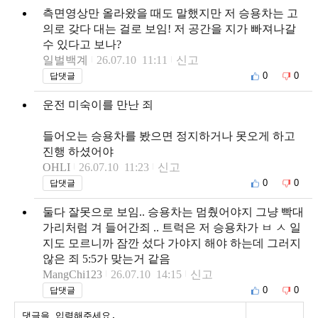
측면영상만 올라왔을 때도 말했지만 저 승용차는 고
의로 갖다 대는 걸로 보임! 저 공간을 지가 빠져나갈
수 있다고 보나?
일벌백계
26.07.10 11:11
신고
0
0
답댓글
운전 미숙이를 만난 죄
들어오는 승용차를 봤으면 정지하거나 못오게 하고
진행 하셨어야
OHLI
26.07.10 11:23
신고
0
0
답댓글
둘다 잘못으로 보임.. 승용차는 멈췄어야지 그냥 빡대
가리처럼 겨 들어간죄 .. 트럭은 저 승용차가 ㅂ ㅅ 일
지도 모르니까 잠깐 섰다 가야지 해야 하는데 그러지
않은 죄 5:5가 맞는거 같음
MangChi123
26.07.10 14:15
신고
0
0
답댓글