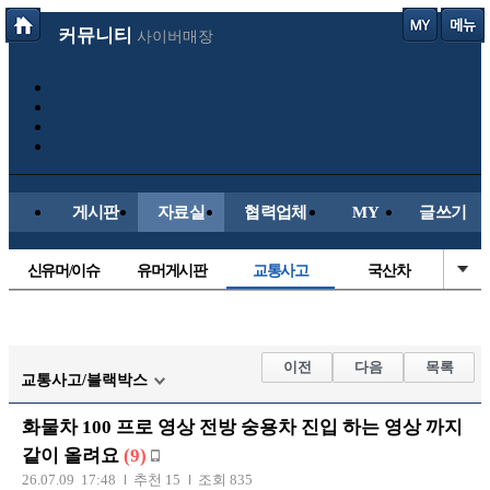
커뮤니티
사이버매장
게시판
자료실
협력업체
MY
글쓰기
신유머/이슈
유머게시판
교통사고
국산차
수입차
내차사진
직찍/특종
자동차사진
후방주의방
레이싱모델
자유사진
군사/무기
이전
다음
목록
교통사고/블랙박스
트럭/버스
항공/해운/철도
올드카/추억
오토바이
화물차 100 프로 영상 전방 숭용차 진입 하는 영상 까지
장착시공사진
같이 올려요
(9)
26.07.09 17:48
추천 15
조회 835